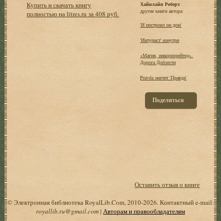
Купить и скачать книгу
Хайнлайн Роберт
другие книги автора:
полностью на litres.ru за 408 руб.
'И построил он дом'
'Интурист' изнутри
«Магия, инкорпорейтед».
Дорога Доблести
Pravda значит 'Правда'
Поделиться
Оставить отзыв о книге
© Электронная библиотека RoyalLib.Com, 2010-2026. Контактный e-mail:
royallib.ru@gmail.com
|
Авторам и правообладателям