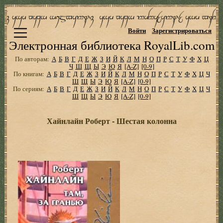
Войти
Зарегистрироваться
Электронная библиотека RoyalLib.com
По авторам:
А
Б
В
Г
Д
Е
Ж
З
И
Й
К
Л
М
Н
О
П
Р
С
Т
У
Ф
Х
Ц
Ч
Ш
Щ
Ы
Э
Ю
Я
[A-Z]
[0-9]
По книгам:
А
Б
В
Г
Д
Е
Ж
З
И
Й
К
Л
М
Н
О
П
Р
С
Т
У
Ф
Х
Ц
Ч
Ш
Щ
Ы
Э
Ю
Я
[A-Z]
[0-9]
По сериям:
А
Б
В
Г
Д
Е
Ж
З
И
Й
К
Л
М
Н
О
П
Р
С
Т
У
Ф
Х
Ц
Ч
Ш
Щ
Ы
Э
Ю
Я
[A-Z]
[0-9]
Хайнлайн Роберт - Шестая колонна