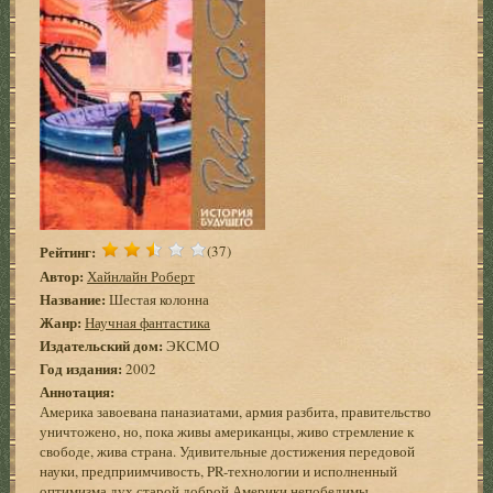
Рейтинг:
(37)
Автор:
Хайнлайн Роберт
Название:
Шестая колонна
Жанр:
Научная фантастика
Издательский дом:
ЭКСМО
Год издания:
2002
Аннотация:
Америка завоевана паназиатами, армия разбита, правительство
уничтожено, но, пока живы американцы, живо стремление к
свободе, жива страна. Удивительные достижения передовой
науки, предприимчивость, PR-технологии и исполненный
оптимизма дух старой доброй Америки непобедимы…