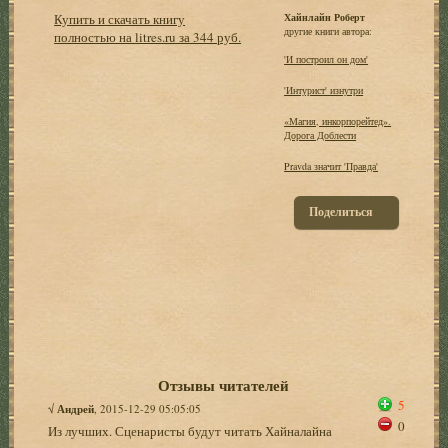
Купить и скачать книгу
Хайнлайн Роберт
другие книги автора:
полностью на litres.ru за 344 руб.
'И построил он дом'
'Интурист' изнутри
«Магия, инкорпорейтед».
Дорога Доблести
Pravda значит 'Правда'
Поделиться
Отзывы читателей
5
√
Андрей
, 2015-12-29 05:05:05
0
Из лучших. Сценаристы будут читать Хайналайна