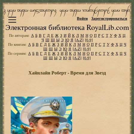
Войти
Зарегистрироваться
Электронная библиотека RoyalLib.com
По авторам:
А
Б
В
Г
Д
Е
Ж
З
И
Й
К
Л
М
Н
О
П
Р
С
Т
У
Ф
Х
Ц
Ч
Ш
Щ
Ы
Э
Ю
Я
[A-Z]
[0-9]
По книгам:
А
Б
В
Г
Д
Е
Ж
З
И
Й
К
Л
М
Н
О
П
Р
С
Т
У
Ф
Х
Ц
Ч
Ш
Щ
Ы
Э
Ю
Я
[A-Z]
[0-9]
По сериям:
А
Б
В
Г
Д
Е
Ж
З
И
Й
К
Л
М
Н
О
П
Р
С
Т
У
Ф
Х
Ц
Ч
Ш
Щ
Ы
Э
Ю
Я
[A-Z]
[0-9]
Хайнлайн Роберт - Время для Звезд