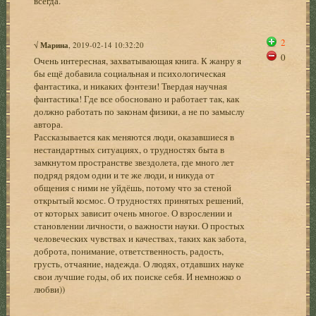
всегда.
2
√
Марина
, 2019-02-14 10:32:20
0
Очень интересная, захватывающая книга. К жанру я
бы ещё добавила социальная и психологическая
фантастика, и никаких фэнтези! Твердая научная
фантастика! Где все обосновано и работает так, как
должно работать по законам физики, а не по замыслу
автора.
Рассказывается как меняются люди, оказавшиеся в
нестандартных ситуациях, о трудностях быта в
замкнутом пространстве звездолета, где много лет
подряд рядом одни и те же люди, и никуда от
общения с ними не уйдёшь, потому что за стеной
открытый космос. О трудностях принятых решений,
от которых зависит очень многое. О взрослении и
становлении личности, о важности науки. О простых
человеческих чувствах и качествах, таких как забота,
доброта, понимание, ответственность, радость,
грусть, отчаяние, надежда. О людях, отдавших науке
свои лучшие годы, об их поиске себя. И немножко о
любви))