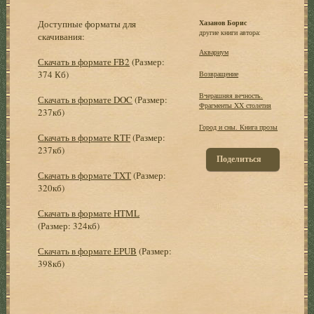
Доступные форматы для
Хазанов Борис
другие книги автора:
скачивания:
Аквариум
Скачать в формате FB2
(Размер:
374 Кб)
Возвращение
Вчерашняя вечность.
Скачать в формате DOC
(Размер:
Фрагменты XX столетия
237кб)
Город и сны. Книга прозы
Скачать в формате RTF
(Размер:
237кб)
Поделиться
Скачать в формате TXT
(Размер:
320кб)
Скачать в формате HTML
(Размер: 324кб)
Скачать в формате EPUB
(Размер:
398кб)