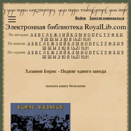
Войти
Зарегистрироваться
Электронная библиотека RoyalLib.com
По авторам:
А
Б
В
Г
Д
Е
Ж
З
И
Й
К
Л
М
Н
О
П
Р
С
Т
У
Ф
Х
Ц
Ч
Ш
Щ
Ы
Э
Ю
Я
[A-Z]
[0-9]
По книгам:
А
Б
В
Г
Д
Е
Ж
З
И
Й
К
Л
М
Н
О
П
Р
С
Т
У
Ф
Х
Ц
Ч
Ш
Щ
Ы
Э
Ю
Я
[A-Z]
[0-9]
По сериям:
А
Б
В
Г
Д
Е
Ж
З
И
Й
К
Л
М
Н
О
П
Р
С
Т
У
Ф
Х
Ц
Ч
Ш
Щ
Ы
Э
Ю
Я
[A-Z]
[0-9]
Хазанов Борис - Подвиг одного завода
скачать книгу бесплатно