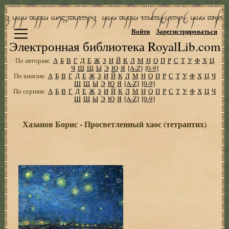
Войти
Зарегистрироваться
Электронная библиотека RoyalLib.com
По авторам:
А
Б
В
Г
Д
Е
Ж
З
И
Й
К
Л
М
Н
О
П
Р
С
Т
У
Ф
Х
Ц
Ч
Ш
Щ
Ы
Э
Ю
Я
[A-Z]
[0-9]
По книгам:
А
Б
В
Г
Д
Е
Ж
З
И
Й
К
Л
М
Н
О
П
Р
С
Т
У
Ф
Х
Ц
Ч
Ш
Щ
Ы
Э
Ю
Я
[A-Z]
[0-9]
По сериям:
А
Б
В
Г
Д
Е
Ж
З
И
Й
К
Л
М
Н
О
П
Р
С
Т
У
Ф
Х
Ц
Ч
Ш
Щ
Ы
Э
Ю
Я
[A-Z]
[0-9]
Хазанов Борис - Просветленный хаос (тетраптих)