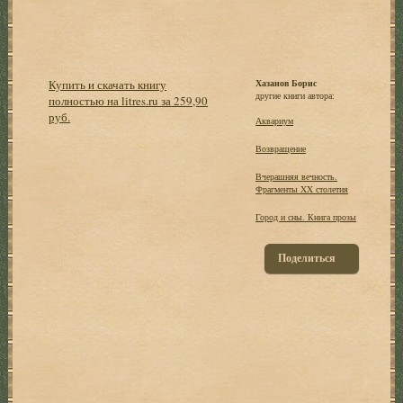
Купить и скачать книгу
Хазанов Борис
другие книги автора:
полностью на litres.ru за 259,90
руб.
Аквариум
Возвращение
Вчерашняя вечность.
Фрагменты XX столетия
Город и сны. Книга прозы
Поделиться