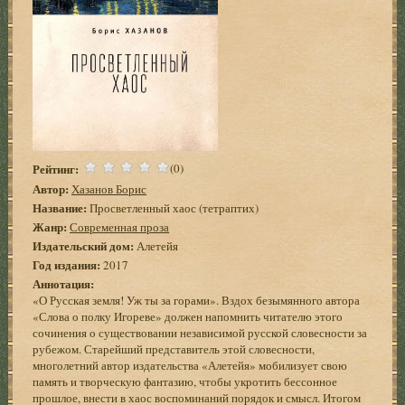
Рейтинг:
(0)
Автор:
Хазанов Борис
Название:
Просветленный хаос (тетраптих)
Жанр:
Современная проза
Издательский дом:
Алетейя
Год издания:
2017
Аннотация:
«О Русская земля! Уж ты за горами». Вздох безымянного автора
«Слова о полку Игореве» должен напомнить читателю этого
сочинения о существовании независимой русской словесности за
рубежом. Старейший представитель этой словесности,
многолетний автор издательства «Алетейя» мобилизует свою
память и творческую фантазию, чтобы укротить бессонное
прошлое, внести в хаос воспоминаний порядок и смысл. Итогом