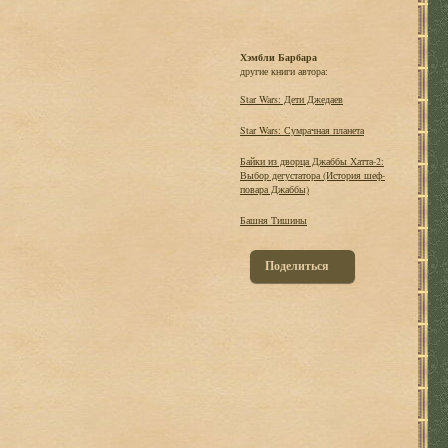
Хэмбли Барбара
другие книги автора:
Star Wars: Дети Джедаев
Star Wars: Сумрачная планета
Байки из дворца Джаббы Хатта-2:
Выбор дегустатора (История шеф-
повара Джаббы)
Башня Тишины
Поделиться