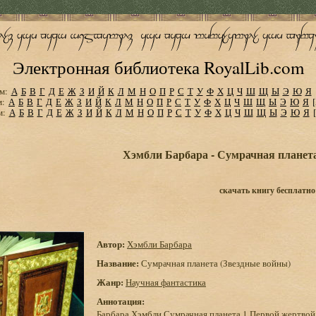
Электронная библиотека RoyalLib.com
м:
А
Б
В
Г
Д
Е
Ж
З
И
Й
К
Л
М
Н
О
П
Р
С
Т
У
Ф
Х
Ц
Ч
Ш
Щ
Ы
Э
Ю
Я
м:
А
Б
В
Г
Д
Е
Ж
З
И
Й
К
Л
М
Н
О
П
Р
С
Т
У
Ф
Х
Ц
Ч
Ш
Щ
Ы
Э
Ю
Я
м:
А
Б
В
Г
Д
Е
Ж
З
И
Й
К
Л
М
Н
О
П
Р
С
Т
У
Ф
Х
Ц
Ч
Ш
Щ
Ы
Э
Ю
Я
Хэмбли Барбара - Сумрачная планета
скачать книгу бесплатно
Автор:
Хэмбли Барбара
Название:
Сумрачная планета (Звездные войны)
Жанр:
Научная фантастика
Аннотация:
Барбара Хэмбли Сумрачная планета 1 Первой жертвой с