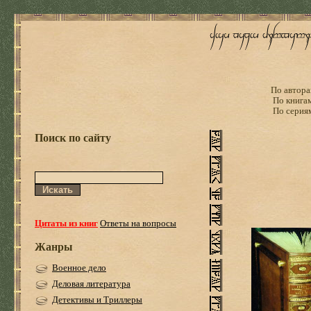
По автора
По книга
По серия
Поиск по сайту
Цитаты из книг
Ответы на вопросы
Жанры
Военное дело
Деловая литература
Детективы и Триллеры