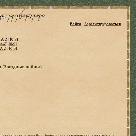
Войти
Зарегистрироваться
[A-Z]
[0-9]
[A-Z]
[0-9]
[A-Z]
[0-9]
 (Звездные войны)
тал кадет по имени Котт Барак. Один из членов экипажа крейсера