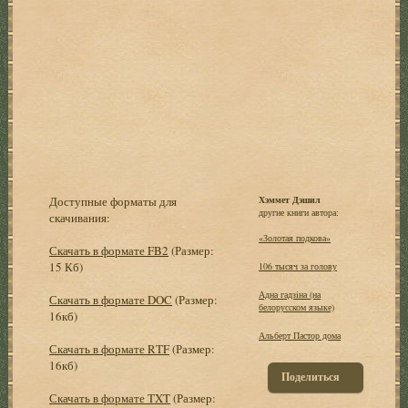
Доступные форматы для
Хэммет Дэшил
другие книги автора:
скачивания:
«Золотая подкова»
Скачать в формате FB2
(Размер:
15 Кб)
106 тысяч за голову
Адна гадзiна (на
Скачать в формате DOC
(Размер:
белорусском языке)
16кб)
Альберт Пастор дома
Скачать в формате RTF
(Размер:
16кб)
Поделиться
Скачать в формате TXT
(Размер: