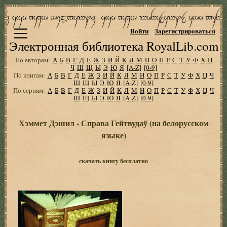
Войти
Зарегистрироваться
Электронная библиотека RoyalLib.com
По авторам:
А
Б
В
Г
Д
Е
Ж
З
И
Й
К
Л
М
Н
О
П
Р
С
Т
У
Ф
Х
Ц
Ч
Ш
Щ
Ы
Э
Ю
Я
[A-Z]
[0-9]
По книгам:
А
Б
В
Г
Д
Е
Ж
З
И
Й
К
Л
М
Н
О
П
Р
С
Т
У
Ф
Х
Ц
Ч
Ш
Щ
Ы
Э
Ю
Я
[A-Z]
[0-9]
По сериям:
А
Б
В
Г
Д
Е
Ж
З
И
Й
К
Л
М
Н
О
П
Р
С
Т
У
Ф
Х
Ц
Ч
Ш
Щ
Ы
Э
Ю
Я
[A-Z]
[0-9]
Хэммет Дэшил - Справа Гейтвудаў (на белорусском
языке)
скачать книгу бесплатно