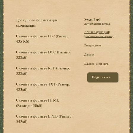
Доступные форматы для
Хенди Барб
другие книги автора:
скачивания:
В тени и мраке [СИ]
Скачать в формате FB2
(Размер:
[любительский перевод]
435 Кб)
Ветер в ночи
Скачать в формате DOC
(Размер:
Дампир
328кб)
Дампир. Дитя Ночи
Скачать в формате RTF
(Размер:
328кб)
Поделиться
Скачать в формате TXT
(Размер:
423кб)
Скачать в формате HTML
(Размер: 430кб)
Скачать в формате EPUB
(Размер:
542кб)