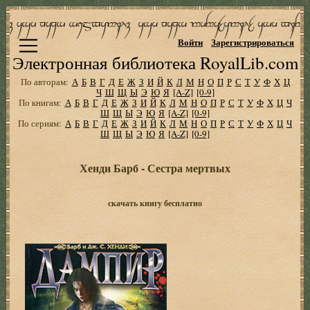
Войти
Зарегистрироваться
Электронная библиотека RoyalLib.com
По авторам:
А
Б
В
Г
Д
Е
Ж
З
И
Й
К
Л
М
Н
О
П
Р
С
Т
У
Ф
Х
Ц
Ч
Ш
Щ
Ы
Э
Ю
Я
[A-Z]
[0-9]
По книгам:
А
Б
В
Г
Д
Е
Ж
З
И
Й
К
Л
М
Н
О
П
Р
С
Т
У
Ф
Х
Ц
Ч
Ш
Щ
Ы
Э
Ю
Я
[A-Z]
[0-9]
По сериям:
А
Б
В
Г
Д
Е
Ж
З
И
Й
К
Л
М
Н
О
П
Р
С
Т
У
Ф
Х
Ц
Ч
Ш
Щ
Ы
Э
Ю
Я
[A-Z]
[0-9]
Хенди Барб - Сестра мертвых
скачать книгу бесплатно