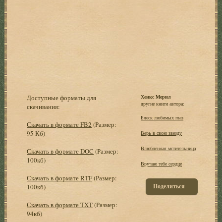
Доступные форматы для
Хенкс Мерил
другие книги автора:
скачивания:
Блеск любимых глаз
Скачать в формате FB2
(Размер:
95 Кб)
Верь в свою звезду
Влюбленная мстительница
Скачать в формате DOC
(Размер:
100кб)
Вручаю тебе сердце
Скачать в формате RTF
(Размер:
Поделиться
100кб)
Скачать в формате TXT
(Размер:
94кб)