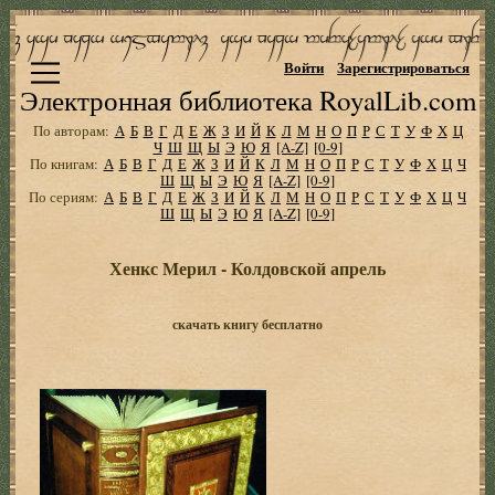
Войти
Зарегистрироваться
Электронная библиотека RoyalLib.com
По авторам:
А
Б
В
Г
Д
Е
Ж
З
И
Й
К
Л
М
Н
О
П
Р
С
Т
У
Ф
Х
Ц
Ч
Ш
Щ
Ы
Э
Ю
Я
[A-Z]
[0-9]
По книгам:
А
Б
В
Г
Д
Е
Ж
З
И
Й
К
Л
М
Н
О
П
Р
С
Т
У
Ф
Х
Ц
Ч
Ш
Щ
Ы
Э
Ю
Я
[A-Z]
[0-9]
По сериям:
А
Б
В
Г
Д
Е
Ж
З
И
Й
К
Л
М
Н
О
П
Р
С
Т
У
Ф
Х
Ц
Ч
Ш
Щ
Ы
Э
Ю
Я
[A-Z]
[0-9]
Хенкс Мерил - Колдовской апрель
скачать книгу бесплатно