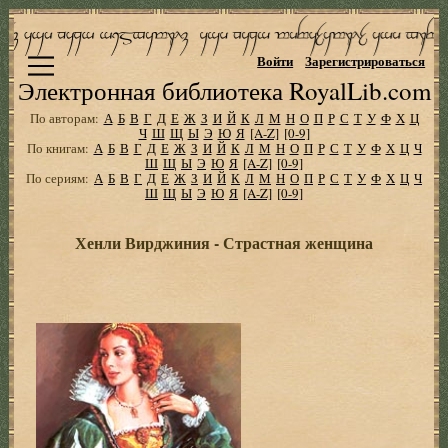
Войти
Зарегистрироваться
Электронная библиотека RoyalLib.com
По авторам:
А
Б
В
Г
Д
Е
Ж
З
И
Й
К
Л
М
Н
О
П
Р
С
Т
У
Ф
Х
Ц
Ч
Ш
Щ
Ы
Э
Ю
Я
[A-Z]
[0-9]
По книгам:
А
Б
В
Г
Д
Е
Ж
З
И
Й
К
Л
М
Н
О
П
Р
С
Т
У
Ф
Х
Ц
Ч
Ш
Щ
Ы
Э
Ю
Я
[A-Z]
[0-9]
По сериям:
А
Б
В
Г
Д
Е
Ж
З
И
Й
К
Л
М
Н
О
П
Р
С
Т
У
Ф
Х
Ц
Ч
Ш
Щ
Ы
Э
Ю
Я
[A-Z]
[0-9]
Хенли Вирджиния - Страстная женщина