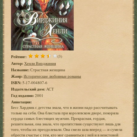
Рейтинг:
(3)
Автор:
Хенли Вирджиния
Название:
Страстная женщина
Жанр:
Исторические любовные романы
ISBN:
5-17-004807-6
Издательский дом:
АСТ
Год издания:
2001
Аннотация:
Бесс Хардвик с детства знала, что в жизни надо рассчитывать
только на себя. Она блистала при королевском дворе, покоряла
сердца самых блестящих мужчин. Прекрасная, гордая,
решительная, она знала, что препятствия существуют лишь для
того, чтобы их преодолевали. Она смело шла вперед — и сумела
обрести счастье с тем, кто мог сравниться с ней и в неистовой