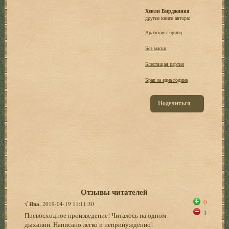
Хенли Вирджиния
другие книги автора:
Арабският принц
Без маски
Блестящая партия
Брак за една година
Поделиться
Отзывы читателей
0
√
Яна
, 2019-04-19 11:11:30
1
Превосходное произведение! Читалось на одном
дыхании. Написано легко и непринуждённо!