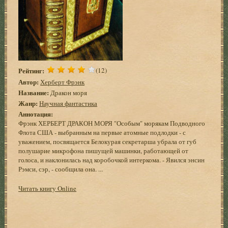
Рейтинг:
(12)
Автор:
Херберт Фрэнк
Название:
Дракон моря
Жанр:
Научная фантастика
Аннотация:
Фрэнк ХЕРБЕРТ ДРАКОН МОРЯ "Особым" морякам Подводного
Флота США - выбранным на первые атомные подлодки - с
уважением, посвящается Белокурая секретарша убрала от губ
полушарие микрофона пишущей машинки, работающей от
голоса, и наклонилась над коробочкой интеркома. - Явился энсин
Рэмси, сэр, - сообщила она. ...
Читать книгу Online