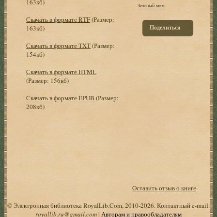
163кб)
Зелёный мозг
Скачать в формате RTF
(Размер:
Поделиться
163кб)
Скачать в формате TXT
(Размер:
154кб)
Скачать в формате HTML
(Размер: 156кб)
Скачать в формате EPUB
(Размер:
208кб)
Оставить отзыв о книге
© Электронная библиотека RoyalLib.Com, 2010-2026. Контактный e-mail:
royallib.ru@gmail.com
|
Авторам и правообладателям