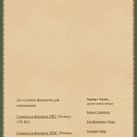
Доступные форматы для
Херберт Фрэнк
другие книги автора:
скачивания:
Барьер Сантароги
Скачать в формате FB2
(Размер:
156 Кб)
Бог-Император Дюны
Еретики Дюны
Скачать в формате DOC
(Размер: