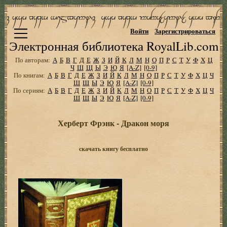
Войти
Зарегистрироваться
Электронная библиотека RoyalLib.com
По авторам:
А
Б
В
Г
Д
Е
Ж
З
И
Й
К
Л
М
Н
О
П
Р
С
Т
У
Ф
Х
Ц
Ч
Ш
Щ
Ы
Э
Ю
Я
[A-Z]
[0-9]
По книгам:
А
Б
В
Г
Д
Е
Ж
З
И
Й
К
Л
М
Н
О
П
Р
С
Т
У
Ф
Х
Ц
Ч
Ш
Щ
Ы
Э
Ю
Я
[A-Z]
[0-9]
По сериям:
А
Б
В
Г
Д
Е
Ж
З
И
Й
К
Л
М
Н
О
П
Р
С
Т
У
Ф
Х
Ц
Ч
Ш
Щ
Ы
Э
Ю
Я
[A-Z]
[0-9]
Херберт Фрэнк - Дракон моря
скачать книгу бесплатно