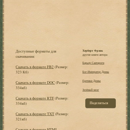
Доступные форматы для
Херберт Фрэнк
другие книги автора:
скачивания:
Барьер Сантароги
Скачать в формате FB2
(Размер:
323 Кб)
Бог-Император Дюны
Еретики Дюны
Скачать в формате DOC
(Размер:
334кб)
Зелёный мозг
Скачать в формате RTF
(Размер:
Поделиться
334кб)
Скачать в формате TXT
(Размер:
321кб)
Скачать в формате HTML