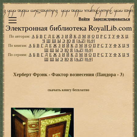
Войти
Зарегистрироваться
Электронная библиотека RoyalLib.com
По авторам:
А
Б
В
Г
Д
Е
Ж
З
И
Й
К
Л
М
Н
О
П
Р
С
Т
У
Ф
Х
Ц
Ч
Ш
Щ
Ы
Э
Ю
Я
[A-Z]
[0-9]
По книгам:
А
Б
В
Г
Д
Е
Ж
З
И
Й
К
Л
М
Н
О
П
Р
С
Т
У
Ф
Х
Ц
Ч
Ш
Щ
Ы
Э
Ю
Я
[A-Z]
[0-9]
По сериям:
А
Б
В
Г
Д
Е
Ж
З
И
Й
К
Л
М
Н
О
П
Р
С
Т
У
Ф
Х
Ц
Ч
Ш
Щ
Ы
Э
Ю
Я
[A-Z]
[0-9]
Херберт Фрэнк - Фактор вознесения (Пандора - 3)
скачать книгу бесплатно