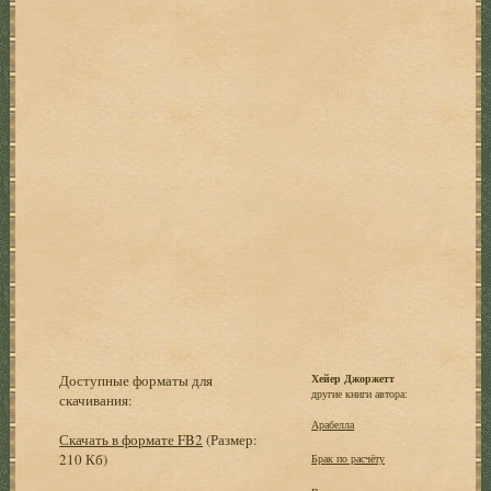
Доступные форматы для
Хейер Джоржетт
другие книги автора:
скачивания:
Арабелла
Скачать в формате FB2
(Размер:
210 Кб)
Брак по расчёту