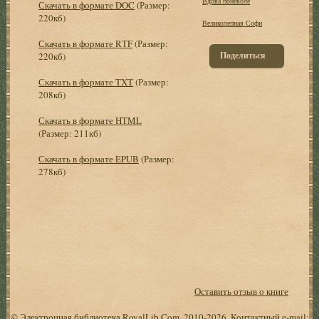
Вдова поневоле
Скачать в формате DOC
(Размер:
220кб)
Великолепная Софи
Скачать в формате RTF
(Размер:
Поделиться
220кб)
Скачать в формате TXT
(Размер:
208кб)
Скачать в формате HTML
(Размер: 211кб)
Скачать в формате EPUB
(Размер:
278кб)
Оставить отзыв о книге
© Электронная библиотека RoyalLib.Com, 2010-2026. Контактный e-mail: