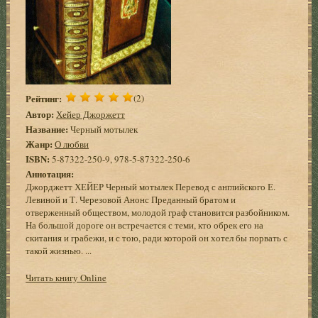
Рейтинг:
(2)
Автор:
Хейер Джоржетт
Название:
Черный мотылек
Жанр:
О любви
ISBN:
5-87322-250-9, 978-5-87322-250-6
Аннотация:
Джорджетт ХЕЙЕР Черный мотылек Перевод с английского Е.
Левиной и Т. Черезовой Анонс Преданный братом и
отверженный обществом, молодой граф становится разбойником.
На большой дороге он встречается с теми, кто обрек его на
скитания и грабежи, и с тою, ради которой он хотел бы порвать с
такой жизнью. ...
Читать книгу Online