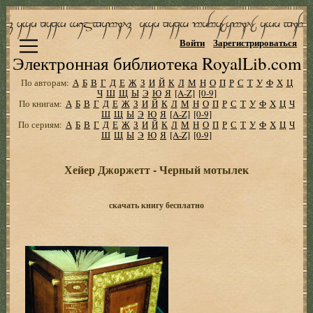
Войти
Зарегистрироваться
Электронная библиотека RoyalLib.com
По авторам:
А
Б
В
Г
Д
Е
Ж
З
И
Й
К
Л
М
Н
О
П
Р
С
Т
У
Ф
Х
Ц
Ч
Ш
Щ
Ы
Э
Ю
Я
[A-Z]
[0-9]
По книгам:
А
Б
В
Г
Д
Е
Ж
З
И
Й
К
Л
М
Н
О
П
Р
С
Т
У
Ф
Х
Ц
Ч
Ш
Щ
Ы
Э
Ю
Я
[A-Z]
[0-9]
По сериям:
А
Б
В
Г
Д
Е
Ж
З
И
Й
К
Л
М
Н
О
П
Р
С
Т
У
Ф
Х
Ц
Ч
Ш
Щ
Ы
Э
Ю
Я
[A-Z]
[0-9]
Хейер Джоржетт - Черный мотылек
скачать книгу бесплатно