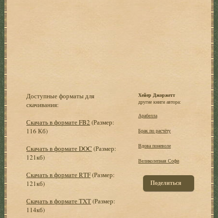
Доступные форматы для
Хейер Джоржетт
другие книги автора:
скачивания:
Арабелла
Скачать в формате FB2
(Размер:
116 Кб)
Брак по расчёту
Вдова поневоле
Скачать в формате DOC
(Размер:
121кб)
Великолепная Софи
Скачать в формате RTF
(Размер:
Поделиться
121кб)
Скачать в формате TXT
(Размер:
114кб)