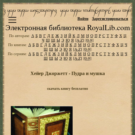
Войти
Зарегистрироваться
Электронная библиотека RoyalLib.com
По авторам:
А
Б
В
Г
Д
Е
Ж
З
И
Й
К
Л
М
Н
О
П
Р
С
Т
У
Ф
Х
Ц
Ч
Ш
Щ
Ы
Э
Ю
Я
[A-Z]
[0-9]
По книгам:
А
Б
В
Г
Д
Е
Ж
З
И
Й
К
Л
М
Н
О
П
Р
С
Т
У
Ф
Х
Ц
Ч
Ш
Щ
Ы
Э
Ю
Я
[A-Z]
[0-9]
По сериям:
А
Б
В
Г
Д
Е
Ж
З
И
Й
К
Л
М
Н
О
П
Р
С
Т
У
Ф
Х
Ц
Ч
Ш
Щ
Ы
Э
Ю
Я
[A-Z]
[0-9]
Хейер Джоржетт - Пудра и мушка
скачать книгу бесплатно