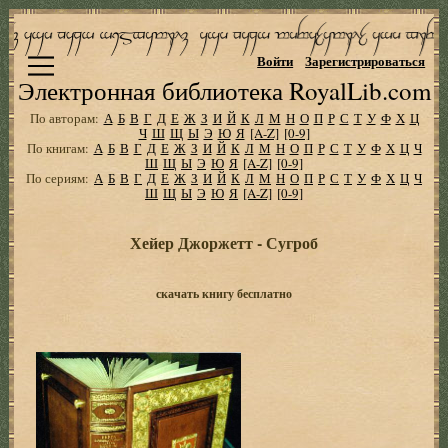
Войти
Зарегистрироваться
Электронная библиотека RoyalLib.com
По авторам:
А
Б
В
Г
Д
Е
Ж
З
И
Й
К
Л
М
Н
О
П
Р
С
Т
У
Ф
Х
Ц
Ч
Ш
Щ
Ы
Э
Ю
Я
[A-Z]
[0-9]
По книгам:
А
Б
В
Г
Д
Е
Ж
З
И
Й
К
Л
М
Н
О
П
Р
С
Т
У
Ф
Х
Ц
Ч
Ш
Щ
Ы
Э
Ю
Я
[A-Z]
[0-9]
По сериям:
А
Б
В
Г
Д
Е
Ж
З
И
Й
К
Л
М
Н
О
П
Р
С
Т
У
Ф
Х
Ц
Ч
Ш
Щ
Ы
Э
Ю
Я
[A-Z]
[0-9]
Хейер Джоржетт - Сугроб
скачать книгу бесплатно