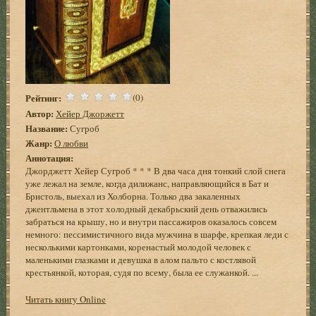
Рейтинг:
(0)
Автор:
Хейер Джоржетт
Название:
Сугроб
Жанр:
О любви
Аннотация:
Джорджетт Хейер Сугроб * * * В два часа дня тонкий слой снега
уже лежал на земле, когда дилижанс, направляющийся в Бат и
Бристоль, выехал из Холборна. Только два закаленных
джентльмена в этот холодный декабрьский день отважились
забраться на крышу, но и внутри пассажиров оказалось совсем
немного: пессимистичного вида мужчина в шарфе, крепкая леди с
несколькими картонками, коренастый молодой человек с
маленькими глазками и девушка в алом пальто с костлявой
крестьянкой, которая, судя по всему, была ее служанкой. ...
Читать книгу Online