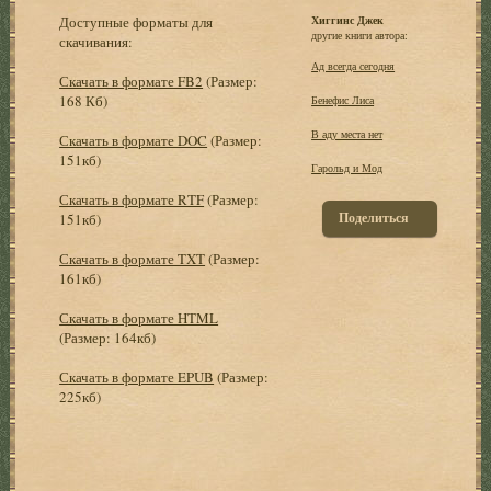
Доступные форматы для
Хиггинс Джек
другие книги автора:
скачивания:
Ад всегда сегодня
Скачать в формате FB2
(Размер:
168 Кб)
Бенефис Лиса
В аду места нет
Скачать в формате DOC
(Размер:
151кб)
Гарольд и Мод
Скачать в формате RTF
(Размер:
Поделиться
151кб)
Скачать в формате TXT
(Размер:
161кб)
Скачать в формате HTML
(Размер: 164кб)
Скачать в формате EPUB
(Размер:
225кб)