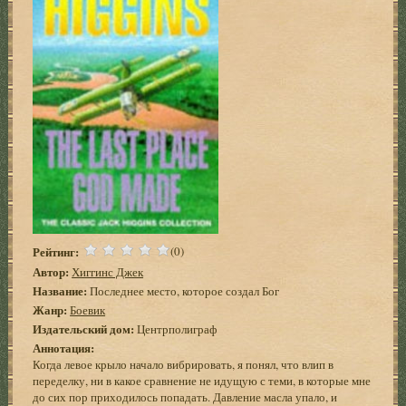
Рейтинг:
(0)
Автор:
Хиггинс Джек
Название:
Последнее место, которое создал Бог
Жанр:
Боевик
Издательский дом:
Центрполиграф
Аннотация:
Когда левое крыло начало вибрировать, я понял, что влип в
переделку, ни в какое сравнение не идущую с теми, в которые мне
до сих пор приходилось попадать. Давление масла упало, и