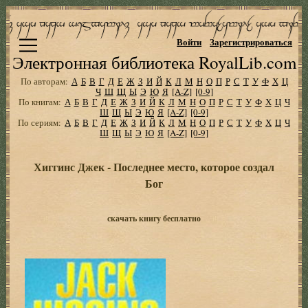
Войти
Зарегистрироваться
Электронная библиотека RoyalLib.com
По авторам:
А
Б
В
Г
Д
Е
Ж
З
И
Й
К
Л
М
Н
О
П
Р
С
Т
У
Ф
Х
Ц
Ч
Ш
Щ
Ы
Э
Ю
Я
[A-Z]
[0-9]
По книгам:
А
Б
В
Г
Д
Е
Ж
З
И
Й
К
Л
М
Н
О
П
Р
С
Т
У
Ф
Х
Ц
Ч
Ш
Щ
Ы
Э
Ю
Я
[A-Z]
[0-9]
По сериям:
А
Б
В
Г
Д
Е
Ж
З
И
Й
К
Л
М
Н
О
П
Р
С
Т
У
Ф
Х
Ц
Ч
Ш
Щ
Ы
Э
Ю
Я
[A-Z]
[0-9]
Хиггинс Джек - Последнее место, которое создал
Бог
скачать книгу бесплатно