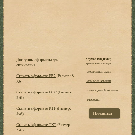
Доступные форматы для
Хлумов Владимир
другие книги автора:
скачивания:
Американская душа
Скачать в формате FB2
(Размер: 8
Кб)
Босоногий Вавилон
Восьмое дело Максимова
Скачать в формате DOC
(Размер:
8кб)
Графоманы
Скачать в формате RTF
(Размер:
Поделиться
8кб)
Скачать в формате TXT
(Размер:
7кб)