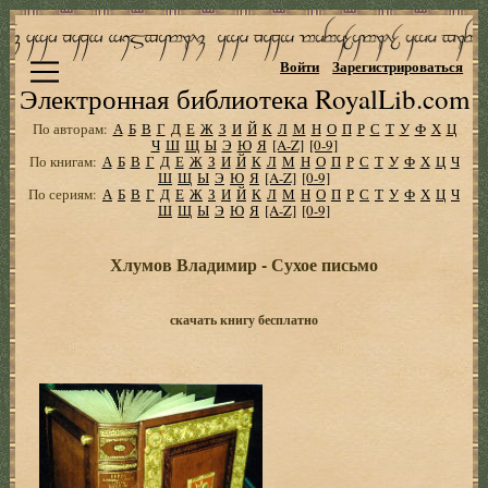
Войти
Зарегистрироваться
Электронная библиотека RoyalLib.com
По авторам:
А
Б
В
Г
Д
Е
Ж
З
И
Й
К
Л
М
Н
О
П
Р
С
Т
У
Ф
Х
Ц
Ч
Ш
Щ
Ы
Э
Ю
Я
[A-Z]
[0-9]
По книгам:
А
Б
В
Г
Д
Е
Ж
З
И
Й
К
Л
М
Н
О
П
Р
С
Т
У
Ф
Х
Ц
Ч
Ш
Щ
Ы
Э
Ю
Я
[A-Z]
[0-9]
По сериям:
А
Б
В
Г
Д
Е
Ж
З
И
Й
К
Л
М
Н
О
П
Р
С
Т
У
Ф
Х
Ц
Ч
Ш
Щ
Ы
Э
Ю
Я
[A-Z]
[0-9]
Хлумов Владимир - Сухое письмо
скачать книгу бесплатно