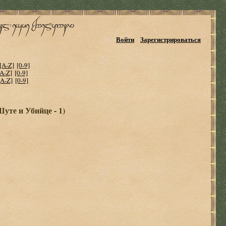
Войти
Зарегистрироваться
[A-Z]
[0-9]
[A-Z]
[0-9]
[A-Z]
[0-9]
уте и Убийце - 1)