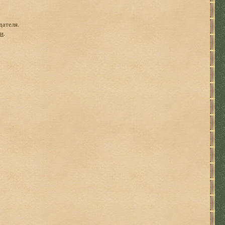
дателя.
ги
.