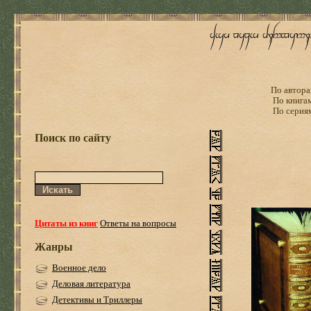
По автора
По книга
По серия
Поиск по сайту
Цитаты из книг
Ответы на вопросы
Жанры
Военное дело
Деловая литература
Детективы и Триллеры