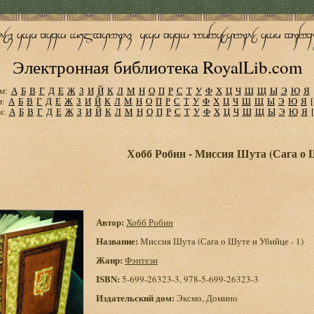
Электронная библиотека RoyalLib.com
м:
А
Б
В
Г
Д
Е
Ж
З
И
Й
К
Л
М
Н
О
П
Р
С
Т
У
Ф
Х
Ц
Ч
Ш
Щ
Ы
Э
Ю
Я
м:
А
Б
В
Г
Д
Е
Ж
З
И
Й
К
Л
М
Н
О
П
Р
С
Т
У
Ф
Х
Ц
Ч
Ш
Щ
Ы
Э
Ю
Я
м:
А
Б
В
Г
Д
Е
Ж
З
И
Й
К
Л
М
Н
О
П
Р
С
Т
У
Ф
Х
Ц
Ч
Ш
Щ
Ы
Э
Ю
Я
Хобб Робин - Миссия Шута (Сага о Ш
Автор:
Хобб Робин
Название:
Миссия Шута (Сага о Шуте и Убийце - 1)
Жанр:
Фэнтези
ISBN:
5-699-26323-3, 978-5-699-26323-3
Издательский дом:
Эксмо, Домино