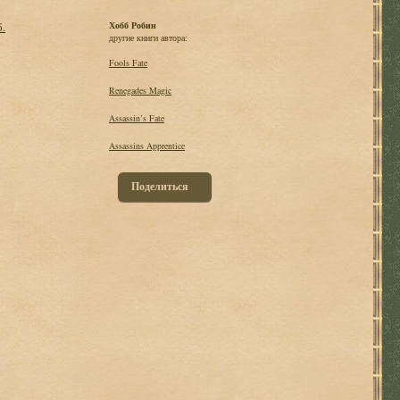
б.
Хобб Робин
другие книги автора:
Fools Fate
Renegades Magic
Assassin’s Fate
Assassins Apprentice
Поделиться