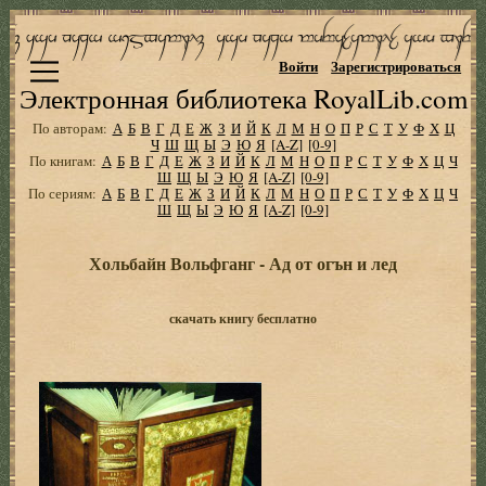
Войти
Зарегистрироваться
Электронная библиотека RoyalLib.com
По авторам:
А
Б
В
Г
Д
Е
Ж
З
И
Й
К
Л
М
Н
О
П
Р
С
Т
У
Ф
Х
Ц
Ч
Ш
Щ
Ы
Э
Ю
Я
[A-Z]
[0-9]
По книгам:
А
Б
В
Г
Д
Е
Ж
З
И
Й
К
Л
М
Н
О
П
Р
С
Т
У
Ф
Х
Ц
Ч
Ш
Щ
Ы
Э
Ю
Я
[A-Z]
[0-9]
По сериям:
А
Б
В
Г
Д
Е
Ж
З
И
Й
К
Л
М
Н
О
П
Р
С
Т
У
Ф
Х
Ц
Ч
Ш
Щ
Ы
Э
Ю
Я
[A-Z]
[0-9]
Хольбайн Вольфганг - Ад от огън и лед
скачать книгу бесплатно