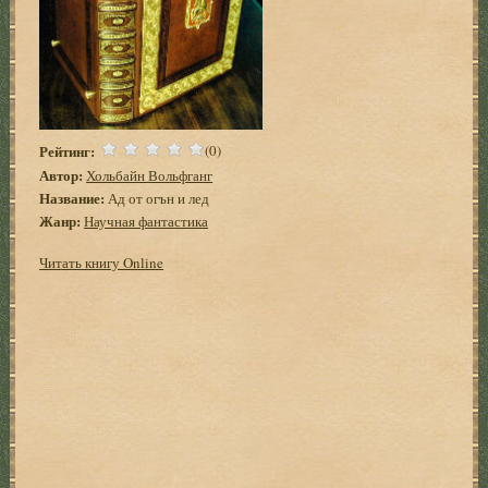
Рейтинг:
(0)
Автор:
Хольбайн Вольфганг
Название:
Ад от огън и лед
Жанр:
Научная фантастика
Читать книгу Online