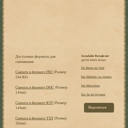
Доступные форматы для
Хольбайн Вольфганг
другие книги автора:
скачивания:
Die Herren der Tiefe
Скачать в формате FB2
(Размер:
244 Кб)
Das Mädchen von Atlantis
Das Meeresfeuer
Скачать в формате DOC
(Размер:
149кб)
Das Tal der Giganten
Скачать в формате RTF
(Размер:
Поделиться
149кб)
Скачать в формате TXT
(Размер:
204кб)