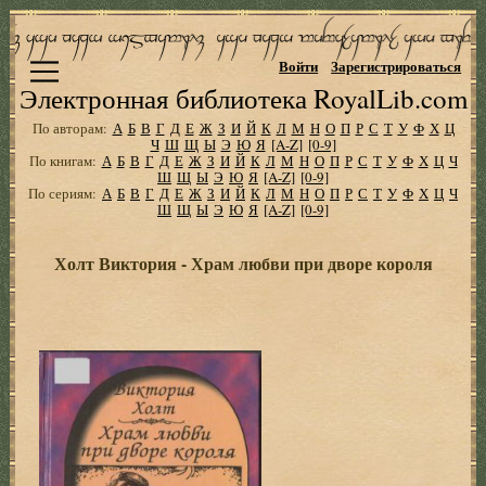
Войти
Зарегистрироваться
Электронная библиотека RoyalLib.com
По авторам:
А
Б
В
Г
Д
Е
Ж
З
И
Й
К
Л
М
Н
О
П
Р
С
Т
У
Ф
Х
Ц
Ч
Ш
Щ
Ы
Э
Ю
Я
[A-Z]
[0-9]
По книгам:
А
Б
В
Г
Д
Е
Ж
З
И
Й
К
Л
М
Н
О
П
Р
С
Т
У
Ф
Х
Ц
Ч
Ш
Щ
Ы
Э
Ю
Я
[A-Z]
[0-9]
По сериям:
А
Б
В
Г
Д
Е
Ж
З
И
Й
К
Л
М
Н
О
П
Р
С
Т
У
Ф
Х
Ц
Ч
Ш
Щ
Ы
Э
Ю
Я
[A-Z]
[0-9]
Холт Виктория - Храм любви при дворе короля