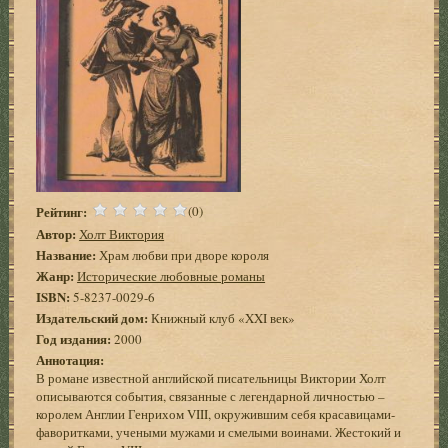
Рейтинг:
(0)
Автор:
Холт Виктория
Название:
Храм любви при дворе короля
Жанр:
Исторические любовные романы
ISBN:
5-8237-0029-6
Издательский дом:
Книжный клуб «XXI век»
Год издания:
2000
Аннотация:
В романе известной английской писательницы Виктории Холт
описываются события, связанные с легендарной личностью –
королем Англии Генрихом VIII, окружившим себя красавицами-
фаворитками, учеными мужами и смелыми воинами. Жестокий и