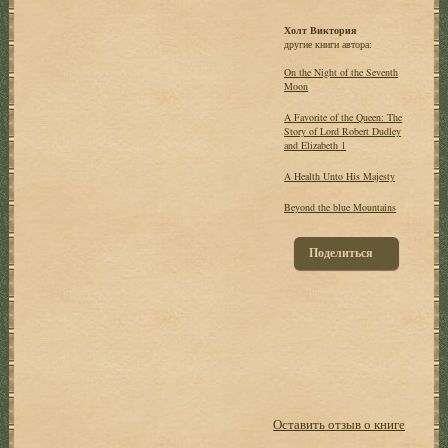
Холт Виктория
другие книги автора:
On the Night of the Seventh
Moon
A Favorite of the Queen: The
Story of Lord Robert Dudley
and Elizabeth 1
A Health Unto His Majesty
Beyond the blue Mountains
Поделиться
Оставить отзыв о книге