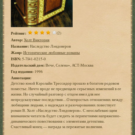
Рейтинг:
(2)
Автор:
Холт Виктория
Название:
Наследство Лэндоверов
Жанр:
Исторические любовные романы
ISBN:
5-7I41-0215-0
Издательский дом:
Вече, Селена+, АСТ-Москва
Год издания:
1996
Аннотация:
Детство юной Кэролайн Трессидор прошло в богатом родовом
поместье. Ничто вроде не предвещало серьезных изменений в ее
жизни. Но случайный разговор с отцом имел для нее
непредсказуемые последствия…О непростых отношениях между
любящими людьми, о надеждах и разочарованиях повествует
роман В. Холт «Наследство Лэндоверов». С неослабеваю щим
вниманием читатель будет следить за перипетиями напряженно-
динамического повествования с элементами детектива.
Счастливый конец — награда за пережитые волнения.