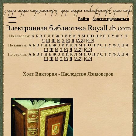
Войти
Зарегистрироваться
Электронная библиотека RoyalLib.com
По авторам:
А
Б
В
Г
Д
Е
Ж
З
И
Й
К
Л
М
Н
О
П
Р
С
Т
У
Ф
Х
Ц
Ч
Ш
Щ
Ы
Э
Ю
Я
[A-Z]
[0-9]
По книгам:
А
Б
В
Г
Д
Е
Ж
З
И
Й
К
Л
М
Н
О
П
Р
С
Т
У
Ф
Х
Ц
Ч
Ш
Щ
Ы
Э
Ю
Я
[A-Z]
[0-9]
По сериям:
А
Б
В
Г
Д
Е
Ж
З
И
Й
К
Л
М
Н
О
П
Р
С
Т
У
Ф
Х
Ц
Ч
Ш
Щ
Ы
Э
Ю
Я
[A-Z]
[0-9]
Холт Виктория - Наследство Лэндоверов