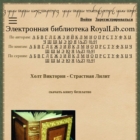
Войти
Зарегистрироваться
Электронная библиотека RoyalLib.com
По авторам:
А
Б
В
Г
Д
Е
Ж
З
И
Й
К
Л
М
Н
О
П
Р
С
Т
У
Ф
Х
Ц
Ч
Ш
Щ
Ы
Э
Ю
Я
[A-Z]
[0-9]
По книгам:
А
Б
В
Г
Д
Е
Ж
З
И
Й
К
Л
М
Н
О
П
Р
С
Т
У
Ф
Х
Ц
Ч
Ш
Щ
Ы
Э
Ю
Я
[A-Z]
[0-9]
По сериям:
А
Б
В
Г
Д
Е
Ж
З
И
Й
К
Л
М
Н
О
П
Р
С
Т
У
Ф
Х
Ц
Ч
Ш
Щ
Ы
Э
Ю
Я
[A-Z]
[0-9]
Холт Виктория - Страстная Лилит
скачать книгу бесплатно