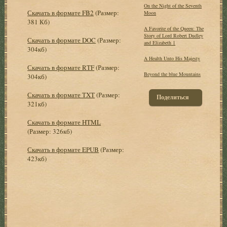
On the Night of the Seventh
Скачать в формате FB2
(Размер:
Moon
381 Кб)
A Favorite of the Queen: The
Story of Lord Robert Dudley
Скачать в формате DOC
(Размер:
and Elizabeth 1
304кб)
A Health Unto His Majesty
Скачать в формате RTF
(Размер:
Beyond the blue Mountains
304кб)
Скачать в формате TXT
(Размер:
Поделиться
321кб)
Скачать в формате HTML
(Размер: 326кб)
Скачать в формате EPUB
(Размер:
423кб)