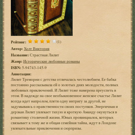
Рейтинг:
(1)
Автор:
Холт Виктория
Название:
Страстная Лилит
Жанр:
Исторические любовные романы
ISBN:
5-94743-145-9
Аннотация:
Лилит Треморни с детства отличалась честолюбием. Ее бабка
постоянно рассказывала ей о золотых днях молодости, полных
любовных приключений. И Лилит тоже намерена преуспеть в
этом. В надежде на свое необыкновенное женское счастье Лилит
всегда идет напролом, плетя одну интригу за другой, не
задумываясь о нравственности своих поступков. Энергичная и
дерзкая Лилит увлекает тихую и кроткую Аманду окунуться в
романтику столичной жизни. Юных провинциалок, которых
связывает к тому же и общая семейная тайна, ждут в Лондоне
увлекательные приключения и сюрпризы.