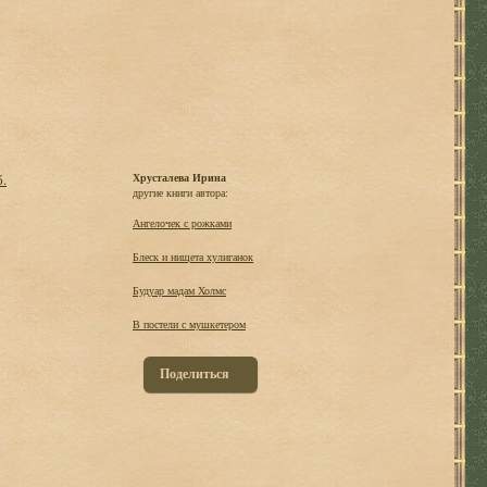
б.
Хрусталева Ирина
другие книги автора:
Ангелочек с рожками
Блеск и нищета хулиганок
Будуар мадам Холмс
В постели с мушкетером
Поделиться