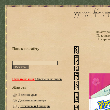
По автора
По книга
По серия
Поиск по сайту
Цитаты из книг
Ответы на вопросы
Жанры
Военное дело
Деловая литература
Детективы и Триллеры