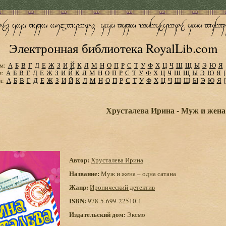
Электронная библиотека RoyalLib.com
м:
А
Б
В
Г
Д
Е
Ж
З
И
Й
К
Л
М
Н
О
П
Р
С
Т
У
Ф
Х
Ц
Ч
Ш
Щ
Ы
Э
Ю
Я
м:
А
Б
В
Г
Д
Е
Ж
З
И
Й
К
Л
М
Н
О
П
Р
С
Т
У
Ф
Х
Ц
Ч
Ш
Щ
Ы
Э
Ю
Я
м:
А
Б
В
Г
Д
Е
Ж
З
И
Й
К
Л
М
Н
О
П
Р
С
Т
У
Ф
Х
Ц
Ч
Ш
Щ
Ы
Э
Ю
Я
Хрусталева Ирина - Муж и жена 
Автор:
Хрусталева Ирина
Название:
Муж и жена – одна сатана
Жанр:
Иронический детектив
ISBN:
978-5-699-22510-1
Издательский дом:
Эксмо