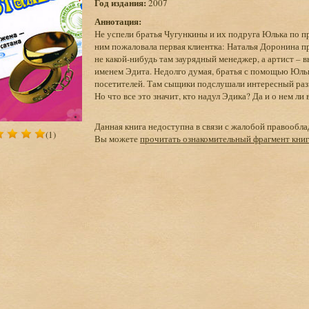
Год издания:
2007
Аннотация:
Не успели братья Чугункины и их подруга Юлька по п
ним пожаловала первая клиентка: Наталья Доронина п
не какой-нибудь там заурядный менеджер, а артист – 
именем Эдита. Недолго думая, братья с помощью Юльк
посетителей. Там сыщики подслушали интересный разг
Но что все это значит, кто надул Эдика? Да и о нем ли
Данная книга недоступна в связи с жалобой правообла
(1)
Вы можете
прочитать ознакомительный фрагмент кни