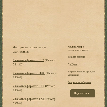
Доступные форматы для
Хюлик Роберт
другие книги автора:
скачивания:
Двамата просяци
Скачать в формате FB2
(Размер:
711 Кб)
Ди Гунан
Езерото, което не връщаше
Скачать в формате DOC
(Размер:
удавниците
113кб)
Загадката на лабиринта
Скачать в формате RTF
(Размер:
113кб)
Поделиться
Скачать в формате TXT
(Размер:
679кб)