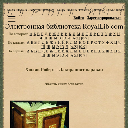
Войти
Зарегистрироваться
Электронная библиотека RoyalLib.com
По авторам:
А
Б
В
Г
Д
Е
Ж
З
И
Й
К
Л
М
Н
О
П
Р
С
Т
У
Ф
Х
Ц
Ч
Ш
Щ
Ы
Э
Ю
Я
[A-Z]
[0-9]
По книгам:
А
Б
В
Г
Д
Е
Ж
З
И
Й
К
Л
М
Н
О
П
Р
С
Т
У
Ф
Х
Ц
Ч
Ш
Щ
Ы
Э
Ю
Я
[A-Z]
[0-9]
По сериям:
А
Б
В
Г
Д
Е
Ж
З
И
Й
К
Л
М
Н
О
П
Р
С
Т
У
Ф
Х
Ц
Ч
Ш
Щ
Ы
Э
Ю
Я
[A-Z]
[0-9]
Хюлик Роберт - Лакираният параван
скачать книгу бесплатно