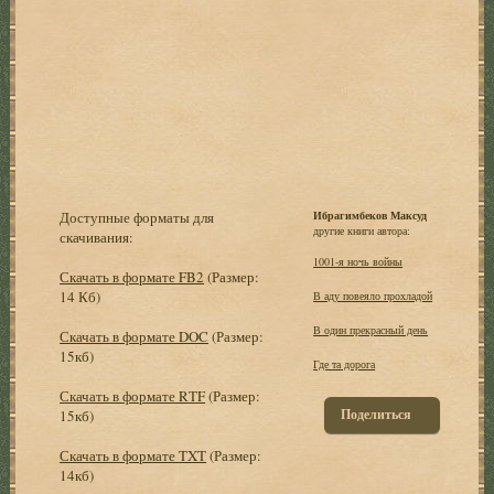
Доступные форматы для
Ибрагимбеков Максуд
другие книги автора:
скачивания:
1001-я ночь войны
Скачать в формате FB2
(Размер:
14 Кб)
В аду повеяло прохладой
В один прекрасный день
Скачать в формате DOC
(Размер:
15кб)
Где та дорога
Скачать в формате RTF
(Размер:
Поделиться
15кб)
Скачать в формате TXT
(Размер:
14кб)