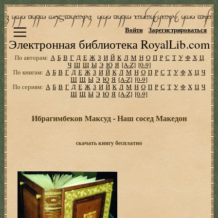
Войти
Зарегистрироваться
Электронная библиотека RoyalLib.com
По авторам:
А
Б
В
Г
Д
Е
Ж
З
И
Й
К
Л
М
Н
О
П
Р
С
Т
У
Ф
Х
Ц
Ч
Ш
Щ
Ы
Э
Ю
Я
[A-Z]
[0-9]
По книгам:
А
Б
В
Г
Д
Е
Ж
З
И
Й
К
Л
М
Н
О
П
Р
С
Т
У
Ф
Х
Ц
Ч
Ш
Щ
Ы
Э
Ю
Я
[A-Z]
[0-9]
По сериям:
А
Б
В
Г
Д
Е
Ж
З
И
Й
К
Л
М
Н
О
П
Р
С
Т
У
Ф
Х
Ц
Ч
Ш
Щ
Ы
Э
Ю
Я
[A-Z]
[0-9]
Ибрагимбеков Максуд - Наш сосед Македон
скачать книгу бесплатно