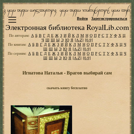
Войти
Зарегистрироваться
Электронная библиотека RoyalLib.com
По авторам:
А
Б
В
Г
Д
Е
Ж
З
И
Й
К
Л
М
Н
О
П
Р
С
Т
У
Ф
Х
Ц
Ч
Ш
Щ
Ы
Э
Ю
Я
[A-Z]
[0-9]
По книгам:
А
Б
В
Г
Д
Е
Ж
З
И
Й
К
Л
М
Н
О
П
Р
С
Т
У
Ф
Х
Ц
Ч
Ш
Щ
Ы
Э
Ю
Я
[A-Z]
[0-9]
По сериям:
А
Б
В
Г
Д
Е
Ж
З
И
Й
К
Л
М
Н
О
П
Р
С
Т
У
Ф
Х
Ц
Ч
Ш
Щ
Ы
Э
Ю
Я
[A-Z]
[0-9]
Игнатова Наталья - Врагов выбирай сам
скачать книгу бесплатно