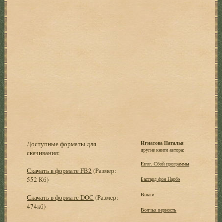
Доступные форматы для
Игнатова Наталья
другие книги автора:
скачивания:
Error. Сбой программы
Скачать в формате FB2
(Размер:
552 Кб)
Бастард фон Нарбэ
Викки
Скачать в формате DOC
(Размер:
474кб)
Волчья верность