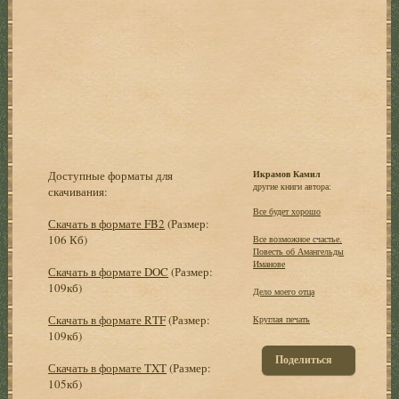
Доступные форматы для
Икрамов Камил
другие книги автора:
скачивания:
Все будет хорошо
Скачать в формате FB2
(Размер:
106 Кб)
Все возможное счастье.
Повесть об Амангельды
Иманове
Скачать в формате DOC
(Размер:
109кб)
Дело моего отца
Скачать в формате RTF
(Размер:
Круглая печать
109кб)
Поделиться
Скачать в формате TXT
(Размер:
105кб)