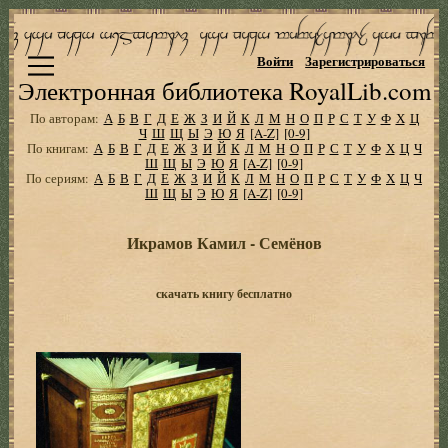
Войти
Зарегистрироваться
Электронная библиотека RoyalLib.com
По авторам:
А
Б
В
Г
Д
Е
Ж
З
И
Й
К
Л
М
Н
О
П
Р
С
Т
У
Ф
Х
Ц
Ч
Ш
Щ
Ы
Э
Ю
Я
[A-Z]
[0-9]
По книгам:
А
Б
В
Г
Д
Е
Ж
З
И
Й
К
Л
М
Н
О
П
Р
С
Т
У
Ф
Х
Ц
Ч
Ш
Щ
Ы
Э
Ю
Я
[A-Z]
[0-9]
По сериям:
А
Б
В
Г
Д
Е
Ж
З
И
Й
К
Л
М
Н
О
П
Р
С
Т
У
Ф
Х
Ц
Ч
Ш
Щ
Ы
Э
Ю
Я
[A-Z]
[0-9]
Икрамов Камил - Семёнов
скачать книгу бесплатно