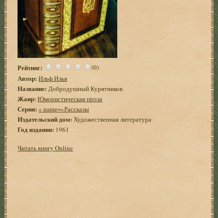
Рейтинг:
(0)
Автор:
Ильф Илья
Название:
Добродушный Курятников
Жанр:
Юмористическая проза
Серия:
« name=»Рассказы
Издательский дом:
Художественная литература
Год издания:
1961
Читать книгу Online