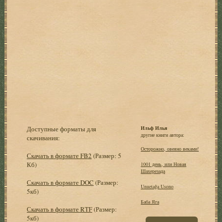
Доступные форматы для
Ильф Илья
другие книги автора:
скачивания:
Осторожно, овеяно веками!
Скачать в формате FB2
(Размер: 5
Кб)
1001 день, или Новая
Шахерезада
Скачать в формате DOC
(Размер:
Unuetaĝa Usono
5кб)
Баба Яга
Скачать в формате RTF
(Размер:
5кб)