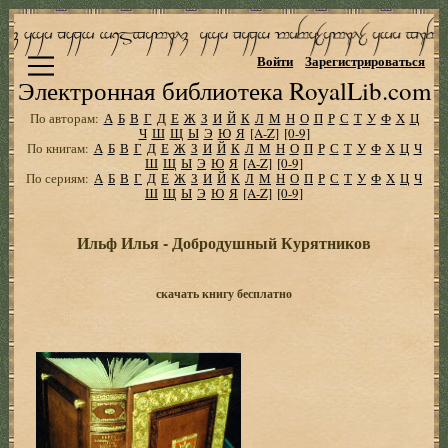
Войти
Зарегистрироваться
Электронная библиотека RoyalLib.com
По авторам:
А
Б
В
Г
Д
Е
Ж
З
И
Й
К
Л
М
Н
О
П
Р
С
Т
У
Ф
Х
Ц
Ч
Ш
Щ
Ы
Э
Ю
Я
[A-Z]
[0-9]
По книгам:
А
Б
В
Г
Д
Е
Ж
З
И
Й
К
Л
М
Н
О
П
Р
С
Т
У
Ф
Х
Ц
Ч
Ш
Щ
Ы
Э
Ю
Я
[A-Z]
[0-9]
По сериям:
А
Б
В
Г
Д
Е
Ж
З
И
Й
К
Л
М
Н
О
П
Р
С
Т
У
Ф
Х
Ц
Ч
Ш
Щ
Ы
Э
Ю
Я
[A-Z]
[0-9]
Ильф Илья - Добродушный Курятников
скачать книгу бесплатно