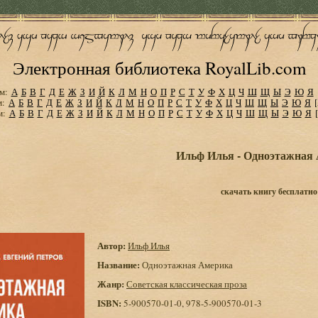
Электронная библиотека RoyalLib.com
м:
А
Б
В
Г
Д
Е
Ж
З
И
Й
К
Л
М
Н
О
П
Р
С
Т
У
Ф
Х
Ц
Ч
Ш
Щ
Ы
Э
Ю
Я
м:
А
Б
В
Г
Д
Е
Ж
З
И
Й
К
Л
М
Н
О
П
Р
С
Т
У
Ф
Х
Ц
Ч
Ш
Щ
Ы
Э
Ю
Я
м:
А
Б
В
Г
Д
Е
Ж
З
И
Й
К
Л
М
Н
О
П
Р
С
Т
У
Ф
Х
Ц
Ч
Ш
Щ
Ы
Э
Ю
Я
Ильф Илья - Одноэтажная
скачать книгу бесплатно
Автор:
Ильф Илья
Название:
Одноэтажная Америка
Жанр:
Советская классическая проза
ISBN:
5-900570-01-0, 978-5-900570-01-3