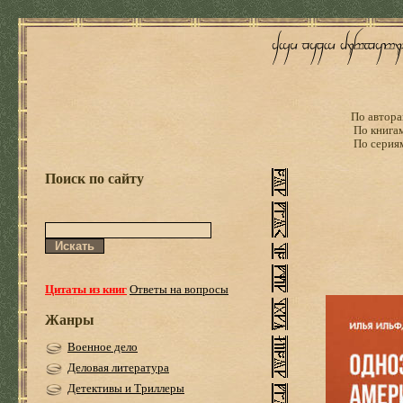
По автора
По книга
По серия
Поиск по сайту
Цитаты из книг
Ответы на вопросы
Жанры
Военное дело
Деловая литература
Детективы и Триллеры