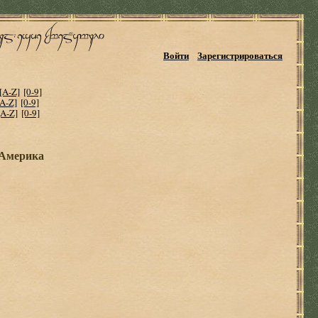
Войти
Зарегистрироваться
[A-Z]
[0-9]
[A-Z]
[0-9]
[A-Z]
[0-9]
 Америка