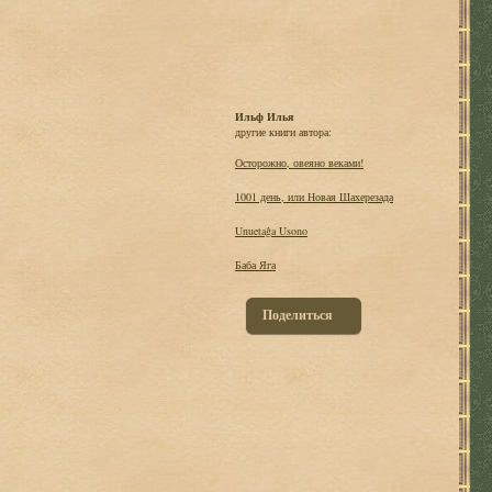
Ильф Илья
другие книги автора:
Осторожно, овеяно веками!
1001 день, или Новая Шахерезада
Unuetaĝa Usono
Баба Яга
Поделиться