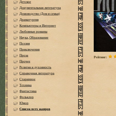
Детское
Документальная литература
Домоводство (Дом и семья)
Драматургия
Компьютеры и Интернет
Любовные романы
Наука, Образование
Поэзия
Приключения
Проза
Рейтинг:
Прочее
Религия и духовность
Справочная литература
Старинное
Техника
Фантастика
Фольклор
Юмор
Список всех жанров