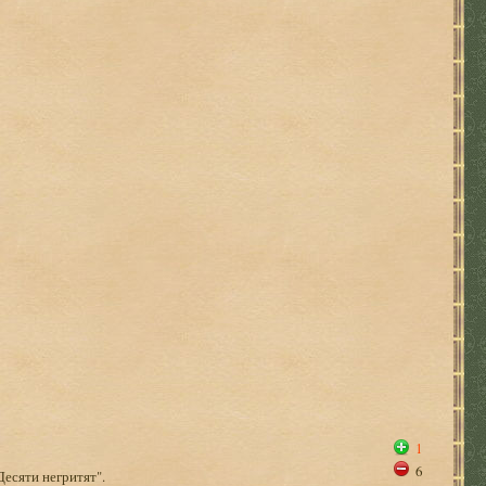
1
6
Десяти негритят".