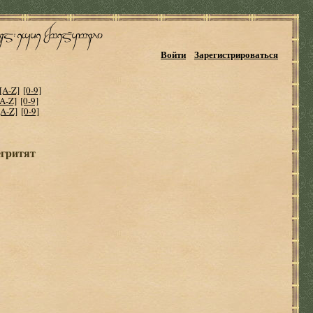
Войти
Зарегистрироваться
[A-Z]
[0-9]
[A-Z]
[0-9]
[A-Z]
[0-9]
егритят