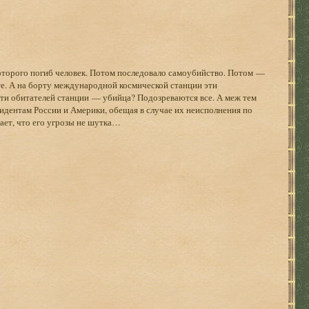
которого погиб человек. Потом последовало самоубийство. Потом —
те. А на борту международной космической станции эти
ти обитателей станции — убийца? Подозреваются все. А меж тем
идентам России и Америки, обещая в случае их неисполнения по
ает, что его угрозы не шутка…