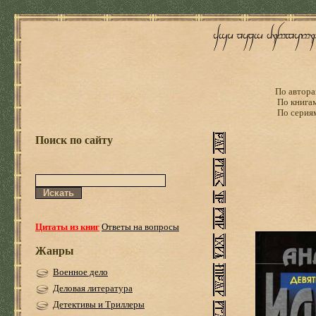
По автора
По книга
По серия
Поиск по сайту
Цитаты из книг
Ответы на вопросы
Жанры
Военное дело
Деловая литература
Детективы и Триллеры