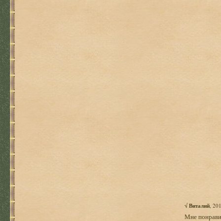
√
Виталий
, 20
Мне понравил