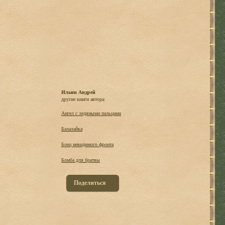
Ильин Андрей
другие книги автора:
Ангел с ледяными пальцами
Балалайка
Боец невидимого фронта
Бомба для братвы
Поделиться