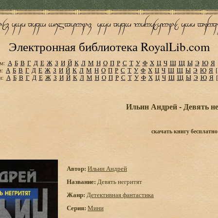
Электронная библиотека RoyalLib.com
м:
А
Б
В
Г
Д
Е
Ж
З
И
Й
К
Л
М
Н
О
П
Р
С
Т
У
Ф
Х
Ц
Ч
Ш
Щ
Ы
Э
Ю
Я
м:
А
Б
В
Г
Д
Е
Ж
З
И
Й
К
Л
М
Н
О
П
Р
С
Т
У
Ф
Х
Ц
Ч
Ш
Щ
Ы
Э
Ю
Я
м:
А
Б
В
Г
Д
Е
Ж
З
И
Й
К
Л
М
Н
О
П
Р
С
Т
У
Ф
Х
Ц
Ч
Ш
Щ
Ы
Э
Ю
Я
Ильин Андрей - Девять н
скачать книгу бесплатно
Автор:
Ильин Андрей
Название:
Девять негритят
Жанр:
Детективная фантастика
Серия:
Мини