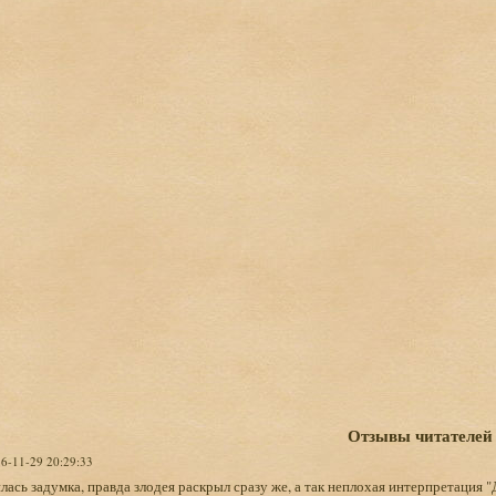
Отзывы читателей
16-11-29 20:29:33
ась задумка, правда злодея раскрыл сразу же, а так неплохая интерпретация "