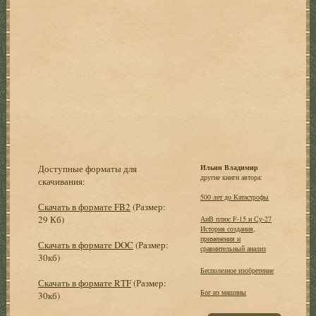
Доступные форматы для
Ильин Владимир
другие книги автора:
скачивания:
500 лет до Катастрофы
Скачать в формате FB2
(Размер:
29 Кб)
АиВ плюс F-15 и Су-27
История создания,
применения и
Скачать в формате DOC
(Размер:
сравнительный анализ
30кб)
Бесполезное изобретение
Скачать в формате RTF
(Размер:
Бог из машины
30кб)