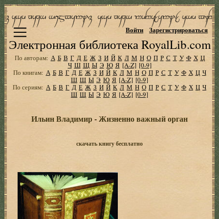
Войти
Зарегистрироваться
Электронная библиотека RoyalLib.com
По авторам:
А
Б
В
Г
Д
Е
Ж
З
И
Й
К
Л
М
Н
О
П
Р
С
Т
У
Ф
Х
Ц
Ч
Ш
Щ
Ы
Э
Ю
Я
[A-Z]
[0-9]
По книгам:
А
Б
В
Г
Д
Е
Ж
З
И
Й
К
Л
М
Н
О
П
Р
С
Т
У
Ф
Х
Ц
Ч
Ш
Щ
Ы
Э
Ю
Я
[A-Z]
[0-9]
По сериям:
А
Б
В
Г
Д
Е
Ж
З
И
Й
К
Л
М
Н
О
П
Р
С
Т
У
Ф
Х
Ц
Ч
Ш
Щ
Ы
Э
Ю
Я
[A-Z]
[0-9]
Ильин Владимир - Жизненно важный орган
скачать книгу бесплатно