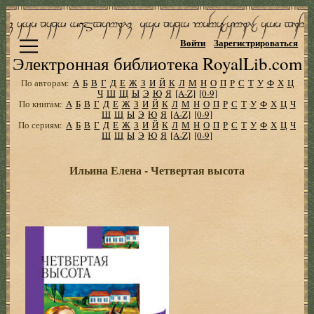
Войти
Зарегистрироваться
Электронная библиотека RoyalLib.com
По авторам:
А
Б
В
Г
Д
Е
Ж
З
И
Й
К
Л
М
Н
О
П
Р
С
Т
У
Ф
Х
Ц
Ч
Ш
Щ
Ы
Э
Ю
Я
[A-Z]
[0-9]
По книгам:
А
Б
В
Г
Д
Е
Ж
З
И
Й
К
Л
М
Н
О
П
Р
С
Т
У
Ф
Х
Ц
Ч
Ш
Щ
Ы
Э
Ю
Я
[A-Z]
[0-9]
По сериям:
А
Б
В
Г
Д
Е
Ж
З
И
Й
К
Л
М
Н
О
П
Р
С
Т
У
Ф
Х
Ц
Ч
Ш
Щ
Ы
Э
Ю
Я
[A-Z]
[0-9]
Ильина Елена - Четвертая высота