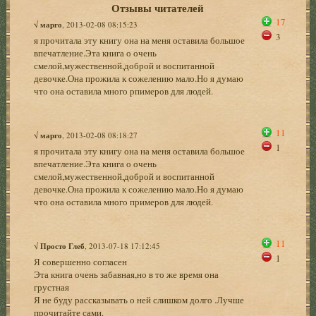
Отзывы читателей
17
√
марго
, 2013-02-08 08:15:23
3
я прочитала эту книгу она на меня оставила большое
впечатление.Эта книга о очень
смелой,мужественной,доброй и воспитанной
девочке.Она прожила к сожелению мало.Но я думаю
что она оставила много рпимеров для людей.
11
√
марго
, 2013-02-08 08:18:27
1
я прочитала эту книгу она на меня оставила большое
впечатление.Эта книга о очень
смелой,мужественной,доброй и воспитанной
девочке.Она прожила к сожелению мало.Но я думаю
что она оставила много примеров для людей.
11
√
Просто Глеб
, 2013-07-18 17:12:45
1
Я совершенно согласен
Эта книга очень забавная,но в то же время она
грустная
Я не буду рассказывать о ней слишком долго .Лучше
прочитайте сами.