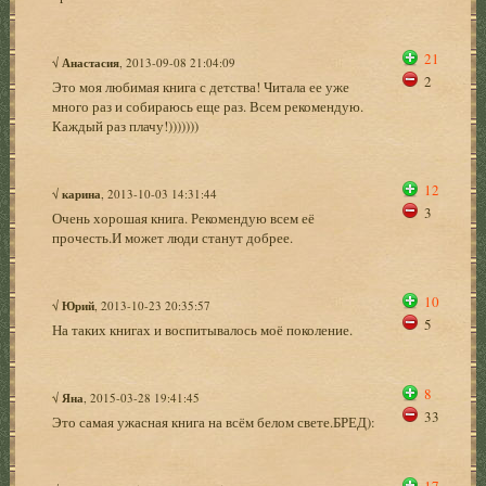
21
√
Анастасия
, 2013-09-08 21:04:09
2
Это моя любимая книга с детства! Читала ее уже
много раз и собираюсь еще раз. Всем рекомендую.
Каждый раз плачу!)))))))
12
√
карина
, 2013-10-03 14:31:44
3
Очень хорошая книга. Рекомендую всем её
прочесть.И может люди станут добрее.
10
√
Юрий
, 2013-10-23 20:35:57
5
На таких книгах и воспитывалось моё поколение.
8
√
Яна
, 2015-03-28 19:41:45
33
Это самая ужасная книга на всём белом свете.БРЕД):
17