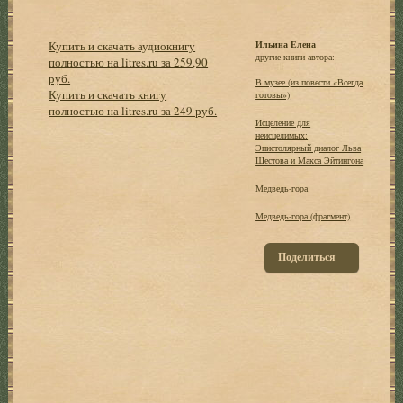
Купить и скачать аудиокнигу
Ильина Елена
другие книги автора:
полностью на litres.ru за 259,90
руб.
В музее (из повести «Всегда
Купить и скачать книгу
готовы»)
полностью на litres.ru за 249 руб.
Исцеление для
неисцелимых:
Эпистолярный диалог Льва
Шестова и Макса Эйтингона
Медведь-гора
Медведь-гора (фрагмент)
Поделиться