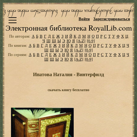
Войти
Зарегистрироваться
Электронная библиотека RoyalLib.com
По авторам:
А
Б
В
Г
Д
Е
Ж
З
И
Й
К
Л
М
Н
О
П
Р
С
Т
У
Ф
Х
Ц
Ч
Ш
Щ
Ы
Э
Ю
Я
[A-Z]
[0-9]
По книгам:
А
Б
В
Г
Д
Е
Ж
З
И
Й
К
Л
М
Н
О
П
Р
С
Т
У
Ф
Х
Ц
Ч
Ш
Щ
Ы
Э
Ю
Я
[A-Z]
[0-9]
По сериям:
А
Б
В
Г
Д
Е
Ж
З
И
Й
К
Л
М
Н
О
П
Р
С
Т
У
Ф
Х
Ц
Ч
Ш
Щ
Ы
Э
Ю
Я
[A-Z]
[0-9]
Ипатова Наталия - Винтерфилд
скачать книгу бесплатно