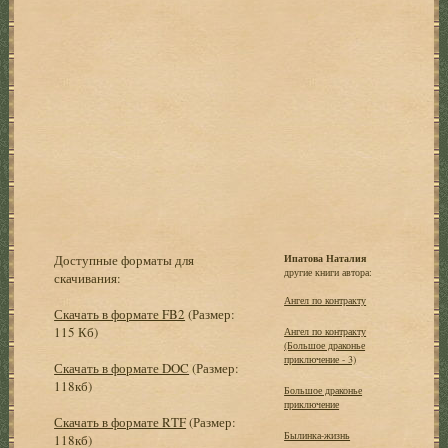
Доступные форматы для
Ипатова Наталия
другие книги автора:
скачивания:
Ангел по контракту
Скачать в формате FB2
(Размер:
115 Кб)
Ангел по контракту
(Большое драконье
приключение - 3)
Скачать в формате DOC
(Размер:
118кб)
Большое драконье
приключение
Скачать в формате RTF
(Размер:
Былинка-жизнь
118кб)