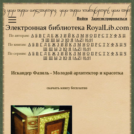
Войти
Зарегистрироваться
Электронная библиотека RoyalLib.com
По авторам:
А
Б
В
Г
Д
Е
Ж
З
И
Й
К
Л
М
Н
О
П
Р
С
Т
У
Ф
Х
Ц
Ч
Ш
Щ
Ы
Э
Ю
Я
[A-Z]
[0-9]
По книгам:
А
Б
В
Г
Д
Е
Ж
З
И
Й
К
Л
М
Н
О
П
Р
С
Т
У
Ф
Х
Ц
Ч
Ш
Щ
Ы
Э
Ю
Я
[A-Z]
[0-9]
По сериям:
А
Б
В
Г
Д
Е
Ж
З
И
Й
К
Л
М
Н
О
П
Р
С
Т
У
Ф
Х
Ц
Ч
Ш
Щ
Ы
Э
Ю
Я
[A-Z]
[0-9]
Искандер Фазиль - Молодой архитектор и красотка
скачать книгу бесплатно