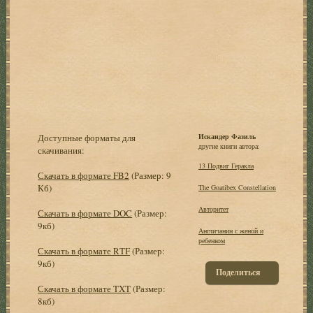
Доступные форматы для
Искандер Фазиль
другие книги автора:
скачивания:
13 Подвиг Геракла
Скачать в формате FB2
(Размер: 9
Кб)
The Goatibex Constellation
Авторитет
Скачать в формате DOC
(Размер:
9кб)
Англичанин с женой и
ребенком
Скачать в формате RTF
(Размер:
9кб)
Поделиться
Скачать в формате TXT
(Размер:
8кб)