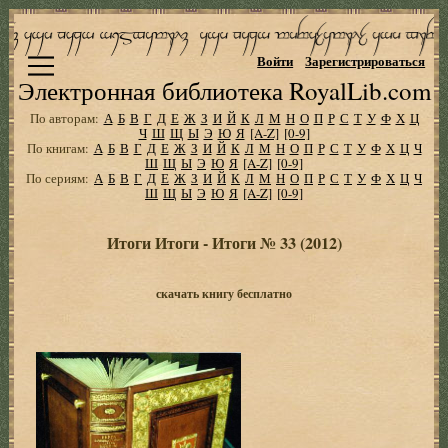
Войти
Зарегистрироваться
Электронная библиотека RoyalLib.com
По авторам:
А
Б
В
Г
Д
Е
Ж
З
И
Й
К
Л
М
Н
О
П
Р
С
Т
У
Ф
Х
Ц
Ч
Ш
Щ
Ы
Э
Ю
Я
[A-Z]
[0-9]
По книгам:
А
Б
В
Г
Д
Е
Ж
З
И
Й
К
Л
М
Н
О
П
Р
С
Т
У
Ф
Х
Ц
Ч
Ш
Щ
Ы
Э
Ю
Я
[A-Z]
[0-9]
По сериям:
А
Б
В
Г
Д
Е
Ж
З
И
Й
К
Л
М
Н
О
П
Р
С
Т
У
Ф
Х
Ц
Ч
Ш
Щ
Ы
Э
Ю
Я
[A-Z]
[0-9]
Итоги Итоги - Итоги № 33 (2012)
скачать книгу бесплатно