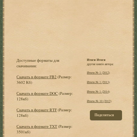
Доступные форматы для
Итоги Итоги
другие книги автора:
скачивания:
Итоги № 1 (2012)
Скачать в формате FB2
(Размер:
3602 Кб)
Итоги № 1 (2013)
Итоги № 1 (2014)
Скачать в формате DOC
(Размер:
128кб)
Итоги № 10 (2012)
Скачать в формате RTF
(Размер:
Поделиться
128кб)
Скачать в формате TXT
(Размер:
3501кб)