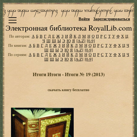
Войти
Зарегистрироваться
Электронная библиотека RoyalLib.com
По авторам:
А
Б
В
Г
Д
Е
Ж
З
И
Й
К
Л
М
Н
О
П
Р
С
Т
У
Ф
Х
Ц
Ч
Ш
Щ
Ы
Э
Ю
Я
[A-Z]
[0-9]
По книгам:
А
Б
В
Г
Д
Е
Ж
З
И
Й
К
Л
М
Н
О
П
Р
С
Т
У
Ф
Х
Ц
Ч
Ш
Щ
Ы
Э
Ю
Я
[A-Z]
[0-9]
По сериям:
А
Б
В
Г
Д
Е
Ж
З
И
Й
К
Л
М
Н
О
П
Р
С
Т
У
Ф
Х
Ц
Ч
Ш
Щ
Ы
Э
Ю
Я
[A-Z]
[0-9]
Итоги Итоги - Итоги № 19 (2013)
скачать книгу бесплатно