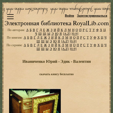
Войти
Зарегистрироваться
Электронная библиотека RoyalLib.com
По авторам:
А
Б
В
Г
Д
Е
Ж
З
И
Й
К
Л
М
Н
О
П
Р
С
Т
У
Ф
Х
Ц
Ч
Ш
Щ
Ы
Э
Ю
Я
[A-Z]
[0-9]
По книгам:
А
Б
В
Г
Д
Е
Ж
З
И
Й
К
Л
М
Н
О
П
Р
С
Т
У
Ф
Х
Ц
Ч
Ш
Щ
Ы
Э
Ю
Я
[A-Z]
[0-9]
По сериям:
А
Б
В
Г
Д
Е
Ж
З
И
Й
К
Л
М
Н
О
П
Р
С
Т
У
Ф
Х
Ц
Ч
Ш
Щ
Ы
Э
Ю
Я
[A-Z]
[0-9]
Иваниченко Юрий - Эдик - Валентин
скачать книгу бесплатно