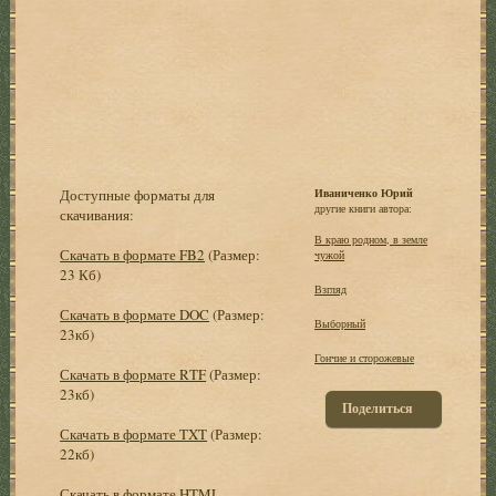
Доступные форматы для
Иваниченко Юрий
другие книги автора:
скачивания:
В краю родном, в земле
Скачать в формате FB2
(Размер:
чужой
23 Кб)
Взгляд
Скачать в формате DOC
(Размер:
Выборный
23кб)
Гончие и сторожевые
Скачать в формате RTF
(Размер:
23кб)
Поделиться
Скачать в формате TXT
(Размер:
22кб)
Скачать в формате HTML