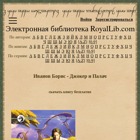
Войти
Зарегистрироваться
Электронная библиотека RoyalLib.com
По авторам:
А
Б
В
Г
Д
Е
Ж
З
И
Й
К
Л
М
Н
О
П
Р
С
Т
У
Ф
Х
Ц
Ч
Ш
Щ
Ы
Э
Ю
Я
[A-Z]
[0-9]
По книгам:
А
Б
В
Г
Д
Е
Ж
З
И
Й
К
Л
М
Н
О
П
Р
С
Т
У
Ф
Х
Ц
Ч
Ш
Щ
Ы
Э
Ю
Я
[A-Z]
[0-9]
По сериям:
А
Б
В
Г
Д
Е
Ж
З
И
Й
К
Л
М
Н
О
П
Р
С
Т
У
Ф
Х
Ц
Ч
Ш
Щ
Ы
Э
Ю
Я
[A-Z]
[0-9]
Иванов Борис - Джокер и Палач
скачать книгу бесплатно