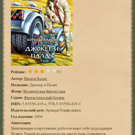
Рейтинг:
(1)
Автор:
Иванов Борис
Название:
Джокер и Палач
Жанр:
Космическая фантастика
Серия:
Фантастический боевик
ISBN:
5-93556-419-x, 978-5-93556-419-3
Издательский дом:
Армада/Альфа-книга
Год издания:
2004
Аннотация:
Цивилизация осиротевших роботов ищет себе подходящих
Хозяев. Одной из кандидатур на такую роль становится