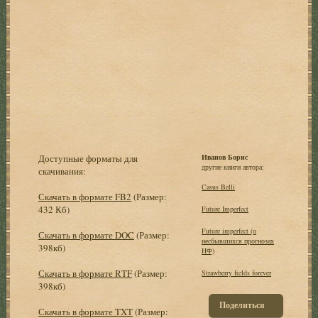
Доступные форматы для
Иванов Борис
другие книги автора:
скачивания:
Casus Belli
Скачать в формате FB2
(Размер:
432 Кб)
Future Imperfect
Future imperfect (о
Скачать в формате DOC
(Размер:
несбывшихся прогнозах
398кб)
HФ)
Скачать в формате RTF
(Размер:
Strawberry fields forever
398кб)
Поделиться
Скачать в формате TXT
(Размер: