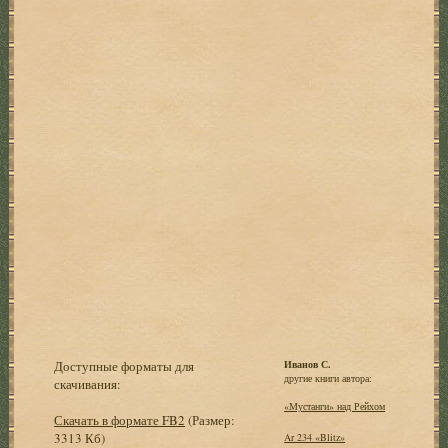
Доступные форматы для
Иванов С.
другие книги автора:
скачивания:
«Мустанги» над Рейхом
Скачать в формате FB2
(Размер:
3313 Кб)
Ar 234 «Blitz»