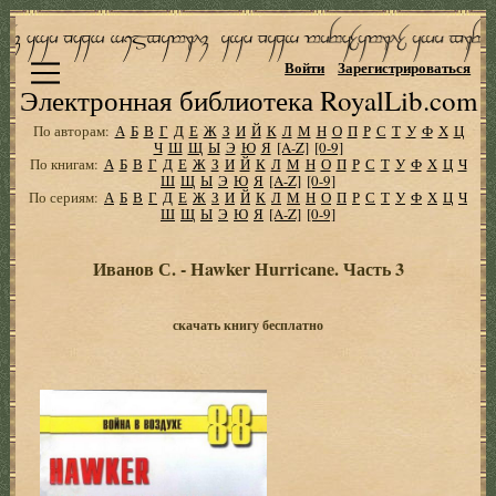
Войти
Зарегистрироваться
Электронная библиотека RoyalLib.com
По авторам:
А
Б
В
Г
Д
Е
Ж
З
И
Й
К
Л
М
Н
О
П
Р
С
Т
У
Ф
Х
Ц
Ч
Ш
Щ
Ы
Э
Ю
Я
[A-Z]
[0-9]
По книгам:
А
Б
В
Г
Д
Е
Ж
З
И
Й
К
Л
М
Н
О
П
Р
С
Т
У
Ф
Х
Ц
Ч
Ш
Щ
Ы
Э
Ю
Я
[A-Z]
[0-9]
По сериям:
А
Б
В
Г
Д
Е
Ж
З
И
Й
К
Л
М
Н
О
П
Р
С
Т
У
Ф
Х
Ц
Ч
Ш
Щ
Ы
Э
Ю
Я
[A-Z]
[0-9]
Иванов С. - Hawker Hurricane. Часть 3
скачать книгу бесплатно