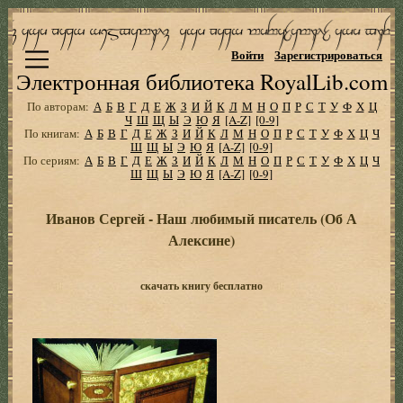
Войти
Зарегистрироваться
Электронная библиотека RoyalLib.com
По авторам:
А
Б
В
Г
Д
Е
Ж
З
И
Й
К
Л
М
Н
О
П
Р
С
Т
У
Ф
Х
Ц
Ч
Ш
Щ
Ы
Э
Ю
Я
[A-Z]
[0-9]
По книгам:
А
Б
В
Г
Д
Е
Ж
З
И
Й
К
Л
М
Н
О
П
Р
С
Т
У
Ф
Х
Ц
Ч
Ш
Щ
Ы
Э
Ю
Я
[A-Z]
[0-9]
По сериям:
А
Б
В
Г
Д
Е
Ж
З
И
Й
К
Л
М
Н
О
П
Р
С
Т
У
Ф
Х
Ц
Ч
Ш
Щ
Ы
Э
Ю
Я
[A-Z]
[0-9]
Иванов Сергей - Наш любимый писатель (Об А
Алексине)
скачать книгу бесплатно