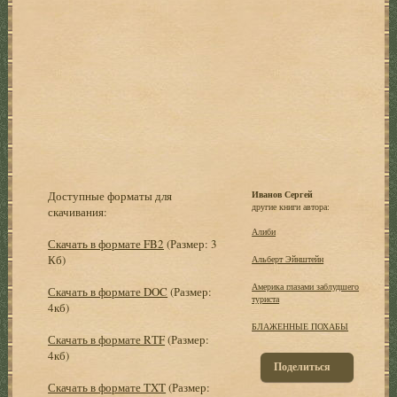
Доступные форматы для
Иванов Сергей
другие книги автора:
скачивания:
Алиби
Скачать в формате FB2
(Размер: 3
Кб)
Альберт Эйнштейн
Америка глазами заблудшего
Скачать в формате DOC
(Размер:
туриста
4кб)
БЛАЖЕННЫЕ ПОХАБЫ
Скачать в формате RTF
(Размер:
4кб)
Поделиться
Скачать в формате TXT
(Размер: