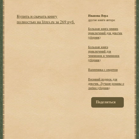
Купить и скачать книгу
Иванова Вера
другие книги автора:
полностью на litres.ru за 269 руб.
Большая книга зимних
приключений для девочек
(сборник)
Большая книга
приключений для
чемпионов и чемпионок
(сборник)
Валентинка с секретом
Весенний подарок для
девочек. Лучшие романы о
любви (сборник)
Поделиться