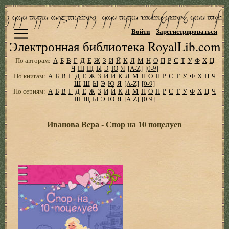
Войти
Зарегистрироваться
Электронная библиотека RoyalLib.com
По авторам:
А
Б
В
Г
Д
Е
Ж
З
И
Й
К
Л
М
Н
О
П
Р
С
Т
У
Ф
Х
Ц
Ч
Ш
Щ
Ы
Э
Ю
Я
[A-Z]
[0-9]
По книгам:
А
Б
В
Г
Д
Е
Ж
З
И
Й
К
Л
М
Н
О
П
Р
С
Т
У
Ф
Х
Ц
Ч
Ш
Щ
Ы
Э
Ю
Я
[A-Z]
[0-9]
По сериям:
А
Б
В
Г
Д
Е
Ж
З
И
Й
К
Л
М
Н
О
П
Р
С
Т
У
Ф
Х
Ц
Ч
Ш
Щ
Ы
Э
Ю
Я
[A-Z]
[0-9]
Иванова Вера - Спор на 10 поцелуев