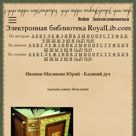
Войти
Зарегистрироваться
Электронная библиотека RoyalLib.com
По авторам:
А
Б
В
Г
Д
Е
Ж
З
И
Й
К
Л
М
Н
О
П
Р
С
Т
У
Ф
Х
Ц
Ч
Ш
Щ
Ы
Э
Ю
Я
[A-Z]
[0-9]
По книгам:
А
Б
В
Г
Д
Е
Ж
З
И
Й
К
Л
М
Н
О
П
Р
С
Т
У
Ф
Х
Ц
Ч
Ш
Щ
Ы
Э
Ю
Я
[A-Z]
[0-9]
По сериям:
А
Б
В
Г
Д
Е
Ж
З
И
Й
К
Л
М
Н
О
П
Р
С
Т
У
Ф
Х
Ц
Ч
Ш
Щ
Ы
Э
Ю
Я
[A-Z]
[0-9]
Иванов-Милюхин Юрий - Казачий дух
скачать книгу бесплатно