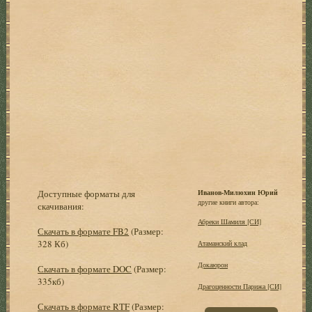
Доступные форматы для
Иванов-Милюхин Юрий
другие книги автора:
скачивания:
Абреки Шамиля [СИ]
Скачать в формате FB2
(Размер:
328 Кб)
Атаманский клад
Докаюрон
Скачать в формате DOC
(Размер:
335кб)
Драгоценности Парижа [СИ]
Скачать в формате RTF
(Размер: