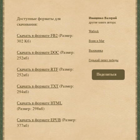
Доступные форматы для
Иващенко Валерий
другие книги автора:
скачивания:
Warlock
Скачать в формате FB2
(Размер:
302 Кб)
Воин и Маг
Вьюжинка
Скачать в формате DOC
(Размер:
252кб)
Горький пепел победы
Скачать в формате RTF
(Размер:
Поделиться
252кб)
Скачать в формате TXT
(Размер:
294кб)
Скачать в формате HTML
(Размер: 298кб)
Скачать в формате EPUB
(Размер:
377кб)