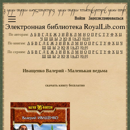
Войти
Зарегистрироваться
Электронная библиотека RoyalLib.com
По авторам:
А
Б
В
Г
Д
Е
Ж
З
И
Й
К
Л
М
Н
О
П
Р
С
Т
У
Ф
Х
Ц
Ч
Ш
Щ
Ы
Э
Ю
Я
[A-Z]
[0-9]
По книгам:
А
Б
В
Г
Д
Е
Ж
З
И
Й
К
Л
М
Н
О
П
Р
С
Т
У
Ф
Х
Ц
Ч
Ш
Щ
Ы
Э
Ю
Я
[A-Z]
[0-9]
По сериям:
А
Б
В
Г
Д
Е
Ж
З
И
Й
К
Л
М
Н
О
П
Р
С
Т
У
Ф
Х
Ц
Ч
Ш
Щ
Ы
Э
Ю
Я
[A-Z]
[0-9]
Иващенко Валерий - Маленькая ведьма
скачать книгу бесплатно