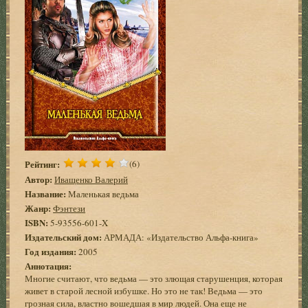
Рейтинг:
(6)
Автор:
Иващенко Валерий
Название:
Маленькая ведьма
Жанр:
Фэнтези
ISBN:
5-93556-601-X
Издательский дом:
АРМАДА: «Издательство Альфа-книга»
Год издания:
2005
Аннотация:
Многие считают, что ведьма — это злющая старушенция, которая
живет в старой лесной избушке. Но это не так! Ведьма — это
грозная сила, властно вошедшая в мир людей. Она еще не