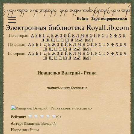
Войти
Зарегистрироваться
Электронная библиотека RoyalLib.com
По авторам:
А
Б
В
Г
Д
Е
Ж
З
И
Й
К
Л
М
Н
О
П
Р
С
Т
У
Ф
Х
Ц
Ч
Ш
Щ
Ы
Э
Ю
Я
[A-Z]
[0-9]
По книгам:
А
Б
В
Г
Д
Е
Ж
З
И
Й
К
Л
М
Н
О
П
Р
С
Т
У
Ф
Х
Ц
Ч
Ш
Щ
Ы
Э
Ю
Я
[A-Z]
[0-9]
По сериям:
А
Б
В
Г
Д
Е
Ж
З
И
Й
К
Л
М
Н
О
П
Р
С
Т
У
Ф
Х
Ц
Ч
Ш
Щ
Ы
Э
Ю
Я
[A-Z]
[0-9]
Иващенко Валерий - Репка
скачать книгу бесплатно
Рейтинг:
(0)
Автор:
Иващенко Валерий
Название:
Репка