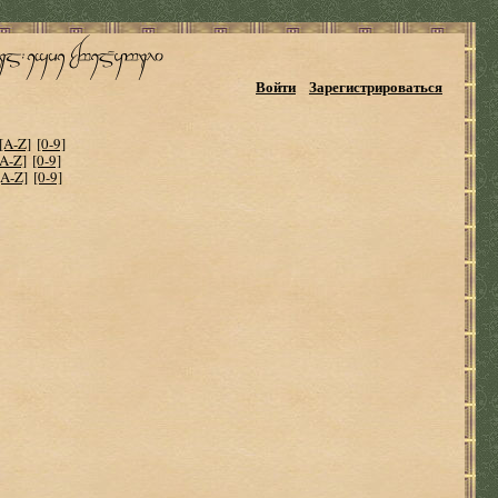
Войти
Зарегистрироваться
[A-Z]
[0-9]
[A-Z]
[0-9]
[A-Z]
[0-9]