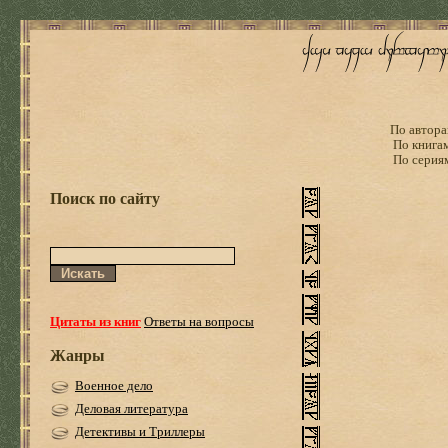
По автора
По книга
По серия
Поиск по сайту
Цитаты из книг
Ответы на вопросы
Жанры
Военное дело
Деловая литература
Детективы и Триллеры