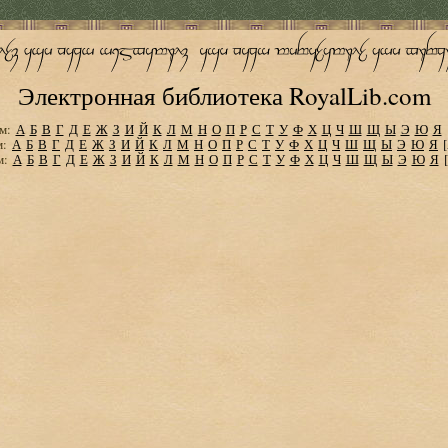
Электронная библиотека RoyalLib.com
м:
А
Б
В
Г
Д
Е
Ж
З
И
Й
К
Л
М
Н
О
П
Р
С
Т
У
Ф
Х
Ц
Ч
Ш
Щ
Ы
Э
Ю
Я
м:
А
Б
В
Г
Д
Е
Ж
З
И
Й
К
Л
М
Н
О
П
Р
С
Т
У
Ф
Х
Ц
Ч
Ш
Щ
Ы
Э
Ю
Я
м:
А
Б
В
Г
Д
Е
Ж
З
И
Й
К
Л
М
Н
О
П
Р
С
Т
У
Ф
Х
Ц
Ч
Ш
Щ
Ы
Э
Ю
Я