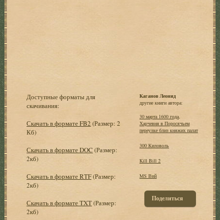
Доступные форматы для
Каганов Леонид
другие книги автора:
скачивания:
30 марта 1600 года,
Скачать в формате FB2
(Размер: 2
Харчевня в Поросячьем
переулке близ княжих палат
Кб)
300 Киловоль
Скачать в формате DOC
(Размер:
2кб)
Kill Bill 2
Скачать в формате RTF
(Размер:
MS Вий
2кб)
Поделиться
Скачать в формате TXT
(Размер:
2кб)