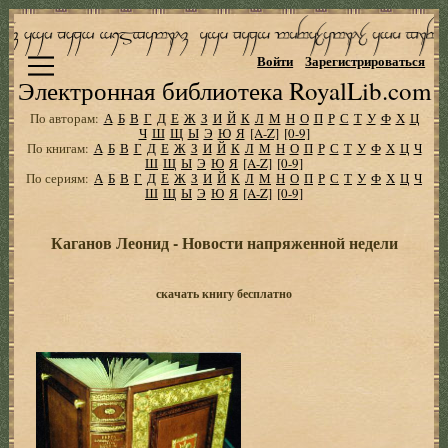
Войти
Зарегистрироваться
Электронная библиотека RoyalLib.com
По авторам:
А
Б
В
Г
Д
Е
Ж
З
И
Й
К
Л
М
Н
О
П
Р
С
Т
У
Ф
Х
Ц
Ч
Ш
Щ
Ы
Э
Ю
Я
[A-Z]
[0-9]
По книгам:
А
Б
В
Г
Д
Е
Ж
З
И
Й
К
Л
М
Н
О
П
Р
С
Т
У
Ф
Х
Ц
Ч
Ш
Щ
Ы
Э
Ю
Я
[A-Z]
[0-9]
По сериям:
А
Б
В
Г
Д
Е
Ж
З
И
Й
К
Л
М
Н
О
П
Р
С
Т
У
Ф
Х
Ц
Ч
Ш
Щ
Ы
Э
Ю
Я
[A-Z]
[0-9]
Каганов Леонид - Новости напряженной недели
скачать книгу бесплатно