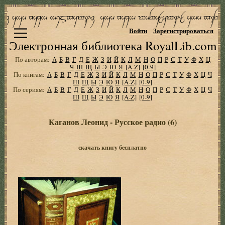
Войти
Зарегистрироваться
Электронная библиотека RoyalLib.com
По авторам:
А
Б
В
Г
Д
Е
Ж
З
И
Й
К
Л
М
Н
О
П
Р
С
Т
У
Ф
Х
Ц
Ч
Ш
Щ
Ы
Э
Ю
Я
[A-Z]
[0-9]
По книгам:
А
Б
В
Г
Д
Е
Ж
З
И
Й
К
Л
М
Н
О
П
Р
С
Т
У
Ф
Х
Ц
Ч
Ш
Щ
Ы
Э
Ю
Я
[A-Z]
[0-9]
По сериям:
А
Б
В
Г
Д
Е
Ж
З
И
Й
К
Л
М
Н
О
П
Р
С
Т
У
Ф
Х
Ц
Ч
Ш
Щ
Ы
Э
Ю
Я
[A-Z]
[0-9]
Каганов Леонид - Русское pадио (6)
скачать книгу бесплатно