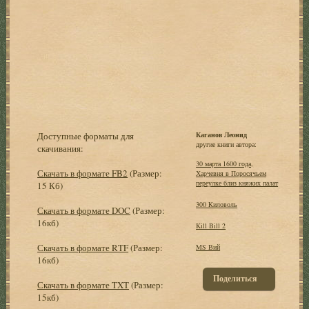
Доступные форматы для
Каганов Леонид
другие книги автора:
скачивания:
30 марта 1600 года,
Скачать в формате FB2
(Размер:
Харчевня в Поросячьем
переулке близ княжих палат
15 Кб)
300 Киловоль
Скачать в формате DOC
(Размер:
16кб)
Kill Bill 2
Скачать в формате RTF
(Размер:
MS Вий
16кб)
Поделиться
Скачать в формате TXT
(Размер:
15кб)