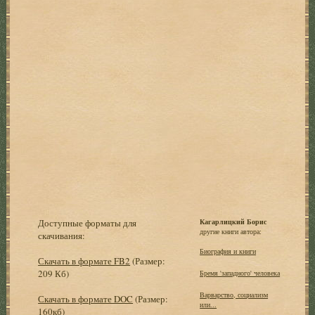
Доступные форматы для
Кагарлицкий Борис
другие книги автора:
скачивания:
Биография и книги
Скачать в формате FB2
(Размер:
209 Кб)
Бремя 'западного' человека
Варварство, социализм
Скачать в формате DOC
(Размер:
или...
160кб)