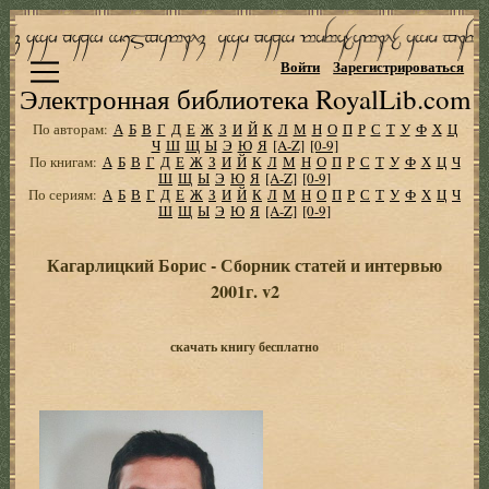
Войти
Зарегистрироваться
Электронная библиотека RoyalLib.com
По авторам:
А
Б
В
Г
Д
Е
Ж
З
И
Й
К
Л
М
Н
О
П
Р
С
Т
У
Ф
Х
Ц
Ч
Ш
Щ
Ы
Э
Ю
Я
[A-Z]
[0-9]
По книгам:
А
Б
В
Г
Д
Е
Ж
З
И
Й
К
Л
М
Н
О
П
Р
С
Т
У
Ф
Х
Ц
Ч
Ш
Щ
Ы
Э
Ю
Я
[A-Z]
[0-9]
По сериям:
А
Б
В
Г
Д
Е
Ж
З
И
Й
К
Л
М
Н
О
П
Р
С
Т
У
Ф
Х
Ц
Ч
Ш
Щ
Ы
Э
Ю
Я
[A-Z]
[0-9]
Кагарлицкий Борис - Сборник статей и интервью
2001г. v2
скачать книгу бесплатно