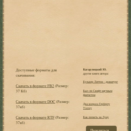
Доступные форматы для
Кагарлицкий Ю.
другие книги автора:
скачивания:
Бульвер Литтон - драматург
Скачать в формате FB2
(Размер:
37 Кб)
Был ли Свифт научным
фантастом
Скачать в формате DOC
(Размер:
Два вопроса Герберту
37кб)
Уэллсу
Скачать в формате RTF
(Размер:
Как попасть на Луну
37кб)
Поделиться