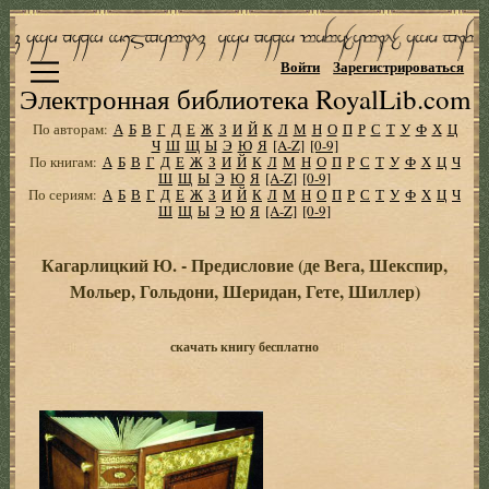
Войти
Зарегистрироваться
Электронная библиотека RoyalLib.com
По авторам:
А
Б
В
Г
Д
Е
Ж
З
И
Й
К
Л
М
Н
О
П
Р
С
Т
У
Ф
Х
Ц
Ч
Ш
Щ
Ы
Э
Ю
Я
[A-Z]
[0-9]
По книгам:
А
Б
В
Г
Д
Е
Ж
З
И
Й
К
Л
М
Н
О
П
Р
С
Т
У
Ф
Х
Ц
Ч
Ш
Щ
Ы
Э
Ю
Я
[A-Z]
[0-9]
По сериям:
А
Б
В
Г
Д
Е
Ж
З
И
Й
К
Л
М
Н
О
П
Р
С
Т
У
Ф
Х
Ц
Ч
Ш
Щ
Ы
Э
Ю
Я
[A-Z]
[0-9]
Кагарлицкий Ю. - Предисловие (де Вега, Шекспир,
Мольер, Гольдони, Шеридан, Гете, Шиллер)
скачать книгу бесплатно