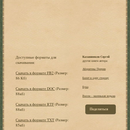
Доступные форматы для
Калашников Сергей
другие книги автора:
скачивания:
Аборигены Прерии
Скачать в формате FB2
(Размер:
86 Кб)
Билет в одну сторону
Бука
Скачать в формате DOC
(Размер:
88кб)
Вилли – маленькая ведьма
Скачать в формате RTF
(Размер:
Поделиться
88кб)
Скачать в формате TXT
(Размер:
85кб)