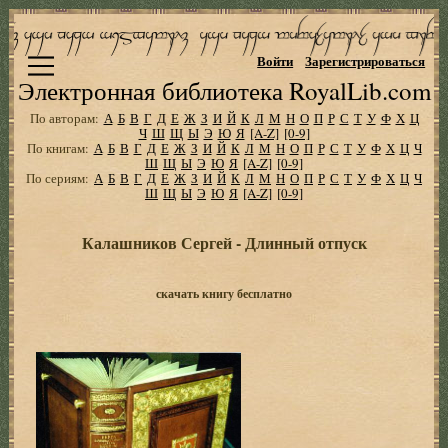
Войти
Зарегистрироваться
Электронная библиотека RoyalLib.com
По авторам:
А
Б
В
Г
Д
Е
Ж
З
И
Й
К
Л
М
Н
О
П
Р
С
Т
У
Ф
Х
Ц
Ч
Ш
Щ
Ы
Э
Ю
Я
[A-Z]
[0-9]
По книгам:
А
Б
В
Г
Д
Е
Ж
З
И
Й
К
Л
М
Н
О
П
Р
С
Т
У
Ф
Х
Ц
Ч
Ш
Щ
Ы
Э
Ю
Я
[A-Z]
[0-9]
По сериям:
А
Б
В
Г
Д
Е
Ж
З
И
Й
К
Л
М
Н
О
П
Р
С
Т
У
Ф
Х
Ц
Ч
Ш
Щ
Ы
Э
Ю
Я
[A-Z]
[0-9]
Калашников Сергей - Длинный отпуск
скачать книгу бесплатно