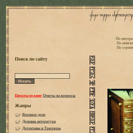
По автора
По книга
По серия
Поиск по сайту
Цитаты из книг
Ответы на вопросы
Жанры
Военное дело
Деловая литература
Детективы и Триллеры