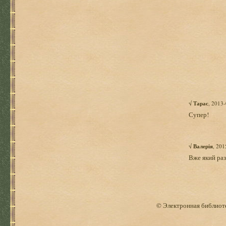
√
Тарас
, 2013
Супер!
√
Валерія
, 201
Вже який раз
© Электронная библиоте