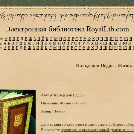
Электронная библиотека RoyalLib.com
м:
А
Б
В
Г
Д
Е
Ж
З
И
Й
К
Л
М
Н
О
П
Р
С
Т
У
Ф
Х
Ц
Ч
Ш
Щ
Ы
Э
Ю
Я
м:
А
Б
В
Г
Д
Е
Ж
З
И
Й
К
Л
М
Н
О
П
Р
С
Т
У
Ф
Х
Ц
Ч
Ш
Щ
Ы
Э
Ю
Я
м:
А
Б
В
Г
Д
Е
Ж
З
И
Й
К
Л
М
Н
О
П
Р
С
Т
У
Ф
Х
Ц
Ч
Ш
Щ
Ы
Э
Ю
Я
Кальдерон Педро - Жизнь -
Автор:
Кальдерон Педро
Название:
Жизнь - это сон
Жанр:
Поэзия
Данная книга недоступна в связи с жалобой правообла
Вы можете
прочитать ознакомительный фрагмент кни