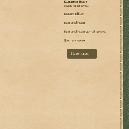
Кальдерон Педро
другие книги автора:
Волшебный маг
Врач своей чести
Врач своей чести (другой перевод)
Дама привидение
Поделиться