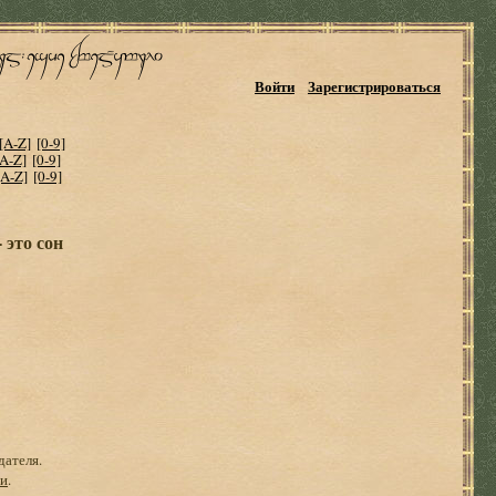
Войти
Зарегистрироваться
[A-Z]
[0-9]
[A-Z]
[0-9]
[A-Z]
[0-9]
 это сон
дателя.
ги
.